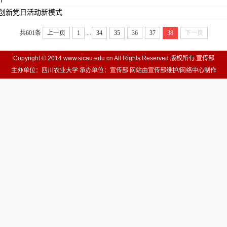
 创新党日活动新模式
...
共601条
上一页
1
34
35
36
37
38
下一页
Copyright © 2014 www.sicau.edu.cn All Rights Reserved 版权所有.宣传部
主办单位：四川农业大学 承办单位：宣传部 网站由宣传部维护/网络中心制作