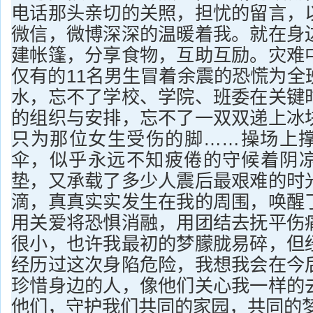
电话那头亲切的关照，担忧的留言，
微信，微博深深的温暖着我。就在身
建帐篷，分享食物，互助互励。灾难
仅有的11名男生冒着余震的恐慌为全
水，忘不了学校、学院、班委在关键
的组织与安排，忘不了一双双递上冰
只为那位女生受伤的脚……操场上
伞，似乎永远不知疲倦的守候着阴
垫，又承载了多少人震后最艰难的时
滴，真真实实发生在我的周围，唤醒
用关爱将恐惧消融，用团结去抚平伤
很小，也许我最初的梦朦胧易碎，但
经历过这次身陷危险，我想我会在今
珍惜身边的人，像他们关心我一样的
他们，守护我们共同的家园，共同的