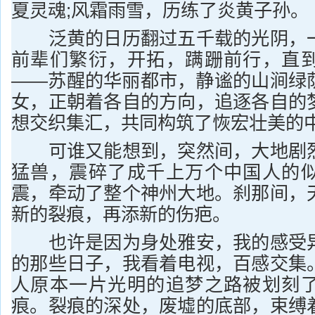
夏灵魂;风霜雨雪，历练了炎黄子孙。
泛黄的日历翻过五千载的光阴，一
前辈们繁衍，开拓，蹒跚前行，直
——苏醒的华丽都市，静谧的山涧绿
女，正朝着各自的方向，追逐各自的
想交织集汇，共同构筑了恢宏壮美的
可谁又能想到，突然间，大地剧烈
猛兽，震碎了成千上万个中国人的
震，牵动了整个神州大地。刹那间，
新的裂痕，再添新的伤疤。
也许是因为身处雅安，我的感受异
的那些日子，我看着电视，百感交集
人原本一片光明的追梦之路被划刻
痕。裂痕的深处，废墟的底部，束缚