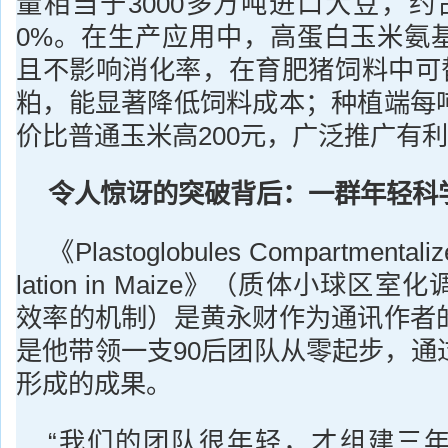
量相当于3000多万吨进口大豆，约
0%。在生产应用中，高蛋白玉米氨
且不影响消化率，在育肥猪饲料中可替代
粕，能显著降低饲料成本；种植端每
价比普通玉米高200元，广泛推广有
令人惊讶
的突破背后：
一群年轻科
《Plastoglobules Compartmentalize
lation in Maize》（质体小球
效率的机制）是黄永财作为通讯作者
是他带领一支90后团队从零起步，通
形成的成果。
“我们的团队很年轻，才组建三