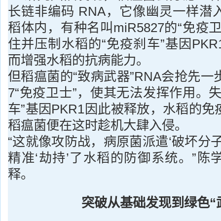
长链非编码 RNA，它像幽灵一样潜
稻体内，有种名叫miR5827的“免疫
住并压制水稻的“免疫刹车”基因PK
而增强水稻的抗病能力。
但稻瘟菌的“致病武器”RNA会抢先一步，
7“免疫卫士”，使其无法发挥作用。
车”基因PKR1因此被释放，水稻的
稻瘟菌便在这时趁机大肆入侵。
“这就像攻防战，病原菌派遣‘破坏分子
精准‘劫持’了水稻的防御系统。”陈
释。
突破从基础发现到绿色“