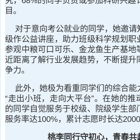
究，68%的同学负责或参加科研兴趣
目。
对于意向考公就业的同学，她邀请
级作公益讲座，助力班级科学规划职
参观中粮可口可乐、金龙鱼生产基地
近距离了解行业发展趋势，不断提升
争力。
此外，她极为看重同学们的综合能
“走出小班，走向大平台”。在她的推
的同学自觉服务于校级、院级学生部
服务率达100%，累计志愿时长达200
桃李同行守初心，青春共