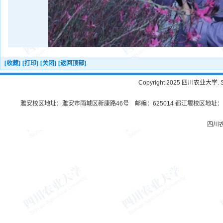
[收藏]
[打印]
[关闭]
[返回顶部]
Copyright 2025 四川农业大学. Sichu
雅安校区地址：雅安市雨城区新康路46号 邮编：625014 都江堰校区地址：都
四川