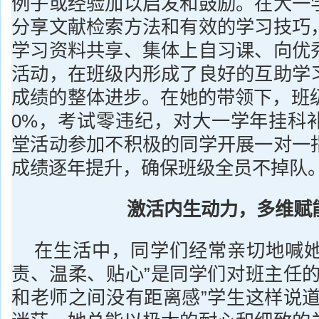
例子或经验加以启发和鼓励。在大一
分享文献检索方法和有效的学习技巧
学习资料共享、集体上自习课、向优
活动，在班级内形成了良好的互助学
成绩的整体进步。在她的带领下，班级
0%，考试零违纪，对大一学年挂科
堂活动参加不积极的同学开展一对一
成绩逐年提升，确保班级全员不掉队
激活内生动力，多维赋
在生活中，同学们经常亲切地喊她为
责、温柔、贴心”是同学们对班主任的
和老师之间没有距离感”学生这样说道