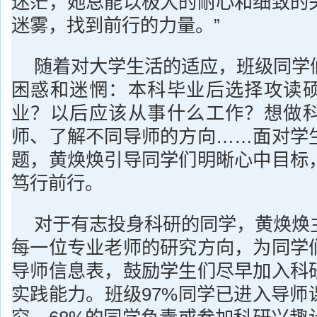
迷茫，她总能以极大的耐心和细致的
迷雾，找到前行的力量。”
随着对大学生活的适应，班级同学
困惑和迷惘：本科毕业后选择攻读
业？以后应该从事什么工作？想做
师、了解不同导师的方向……面对学
题，黄焕焕引导同学们明晰心中目标
笃行前行。
对于有志投身科研的同学，黄焕焕
每一位专业老师的研究方向，为同学
导师信息表，鼓励学生们尽早加入科
实践能力。班级97%同学已进入导师