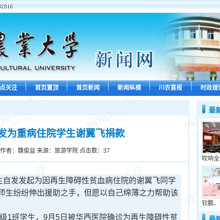
点关注
首页置顶
首页新闻
新闻纵横
川农喜报
时政理
最
发为重病住院学生谢翼飞捐款
作者：魏俊益 来源：旅游学院 点击数：
37
吹响全
生自发发起为因再生障碍性贫血病住院的谢翼飞同学
师生纷纷伸出援助之手，但愿以自己绵薄之力帮助该
钦鹏、
级1班学生，9月5日被华西医院确诊为再生障碍性贫
最