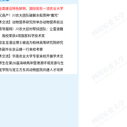
全面建设特色鲜明、国际知名一流农业大学
又高产！川农大团队破解水稻育种“魔咒”
术交流】动物营养研究所举办动物营养前沿
育导报网）川农大驻村帮扶团队：让雷波籍
！我校荣获4项国家科学技术奖
校友龙漫远博士被选为柏林高等研究院研究
市副市长余云峰一行来校考察
术交流】华南农业大学专家来校开展学术交
师生在第26届海峡两岸暨港澳环境资源与生
医学院与宠立方东风动物医院共建人才培养