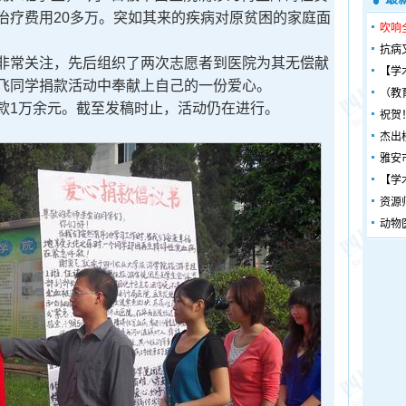
治疗费用20多万。突如其来的疾病对原贫困的家庭面
吹响
抗病
常关注，先后组织了两次志愿者到医院为其无偿献
【学
飞同学捐款活动中奉献上自己的一份爱心。
（教
1万余元。截至发稿时止，活动仍在进行。
祝贺
杰出
雅安
【学
资源
动物