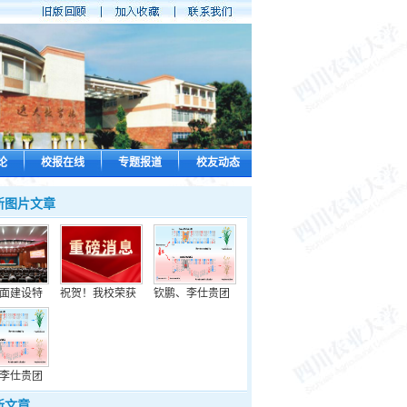
论
校报在线
专题报道
校友动态
新图片文章
面建设特
祝贺！我校荣获
钦鹏、李仕贵团
李仕贵团
新文章