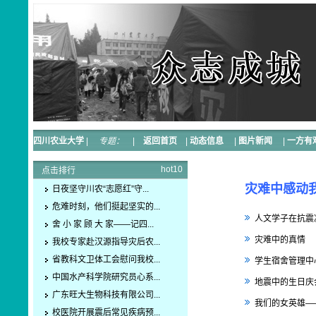
四川农业大学
|
专题：
|
返回首页
|
动态信息
|
图片新闻
|
一方有
hot10
点击排行
灾难中感动
日夜坚守川农“志愿红”守...
危难时刻，他们挺起坚实的...
人文学子在抗震
舍 小 家 顾 大 家——记四...
灾难中的真情
我校专家赴汉源指导灾后农...
省教科文卫体工会慰问我校...
学生宿舍管理中
中国水产科学院研究员心系...
地震中的生日庆
广东旺大生物科技有限公司...
我们的女英雄—
校医院开展震后常见疾病预...