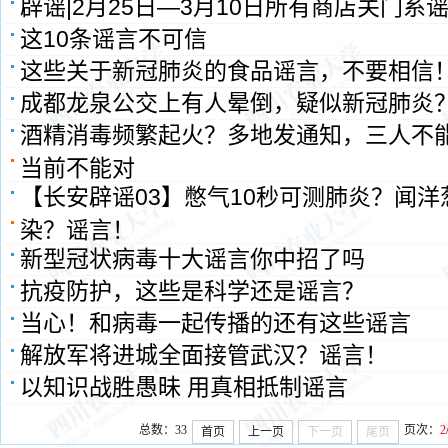
辟谣|2月25日—3月10日所有商店关门系
这10条谣言不可信
这些关于新冠肺炎的食品谣言，不要相信
成都龙泉公交上有人晕倒，疑似新冠肺炎
酒精消毒频繁起火？多地发通知，三人不能
当前不能对
【长安辟谣03】憋气10秒可测肺炎？闻
染？谣言！
新型冠状病毒十大谣言你中招了吗
抗疫防护，这些是科学还是谣言？
当心！和病毒一起传播的还有这些谣言
解放军将进城全面接管武汉？谣言！
以知识战胜愚昧 用真相抵制谣言
总数：33
页次：
2
首页
上一页
下一页
尾页