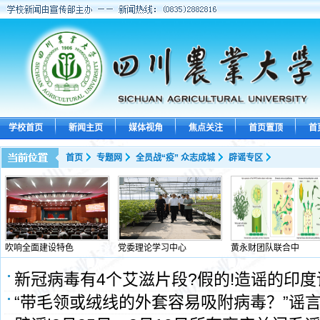
学校首页
新闻主页
媒体视角
焦点关注
首页置顶
首
首页
专题网
全员战“疫” 众志成城
辟谣专区
吹响全面建设特色
党委理论学习中心
黄永财团队联合中
新冠病毒有4个艾滋片段?假的!造谣的印
“带毛领或绒线的外套容易吸附病毒？”谣