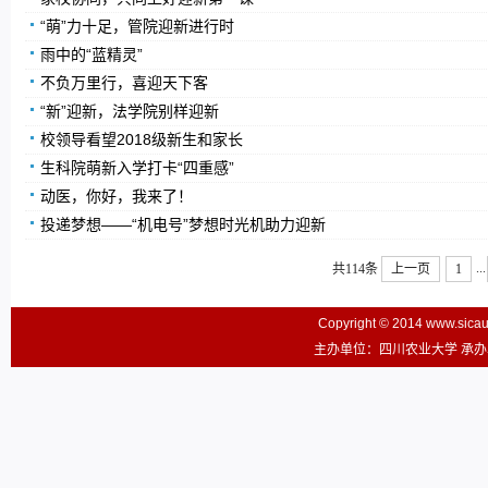
“萌”力十足，管院迎新进行时
雨中的“蓝精灵”
不负万里行，喜迎天下客
“新”迎新，法学院别样迎新
校领导看望2018级新生和家长
生科院萌新入学打卡“四重感”
动医，你好，我来了！
投递梦想——“机电号”梦想时光机助力迎新
...
共114条
上一页
1
Copyright © 2014 www.sic
主办单位：四川农业大学 承办