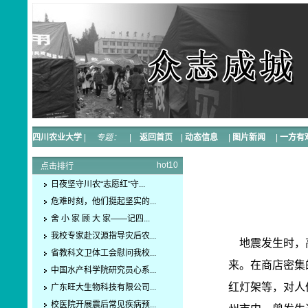
四川农业大学
|
专题：
|
返回首页
|
动态信息
|
图片新闻
|
一方有
hot10
点击排行
日夜坚守川农“志愿红”守...
危难时刻，他们挺起坚实的...
舍 小 家 顾 大 家——记四...
我校专家赴汉源指导灾后农...
地震发生时，高
省教科文卫体工会慰问我校...
来。在商店密集
中国水产科学院研究员心系...
红灯架等，对人
广东旺大生物科技有限公司...
校医院开展震后常见疾病预...