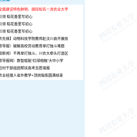
全面建设特色鲜明、国际知名一流农业大学
引领 稻花香里写初心
引领 稻花香里写初心
引领 稻花香里写初心
农先锋】动物科技学院教师赴汶川县开展技
育导报）破解高校劳动教育单打独斗难题
观新闻）不再单打独斗，川农大牵头打造区
育导报网）数智赋能“红绿相融”大中小学
驻村干部组团帮扶高考志愿填报
农业经理人省外教学+顶岗锻炼圆满结束