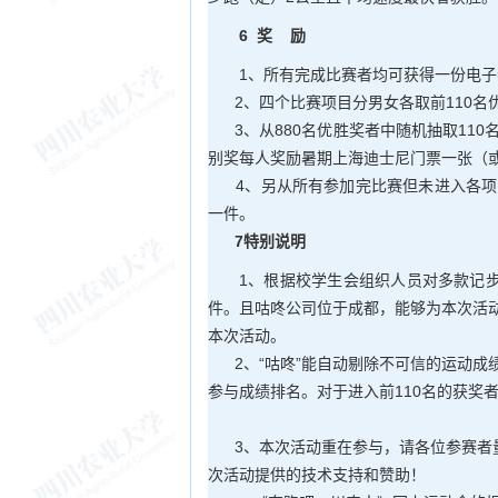
6 奖 励
1、所有完成比赛者均可获得一份电
2、四个比赛项目分男女各取前110名
3、从880名优胜奖者中随机抽取110
别奖每人奖励暑期上海迪士尼门票一张（或
4、另从所有参加完比赛但未进入各项目前
一件。
7特别说明
1、根据校学生会组织人员对多款记步
件。且咕咚公司位于成都，能够为本次活
本次活动。
2、“咕咚”能自动剔除不可信的运动成
参与成绩排名。对于进入前110名的获奖
3、本次活动重在参与，请各位参赛者量
次活动提供的技术支持和赞助！