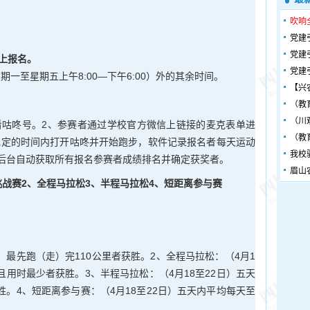
吹响
党建
党建
网上报名。
党建
一至星期五上午8:00—下午6:00）外的其余时间。
【兴
（教
（川
看咕咚号。2、参赛者通过学校官方微信上链接的麦克表单进
（教
规定的时间内打开咕咚并开始跑步，软件记录报名者每天运动
我校
司后台自动获取所有报名参赛者成绩排名并确定获奖者。
眉山
挑战赛2、全程马拉松3、半程马拉松4、短距离参与赛
8日）最先跑（走）完110公里者获胜。2、全程马拉松：（4月1
公里且用时最少者获胜。3、半程马拉松：（4月18至22日）五天
获胜。4、短距离参与赛：（4月18至22日）五天内平均每天至