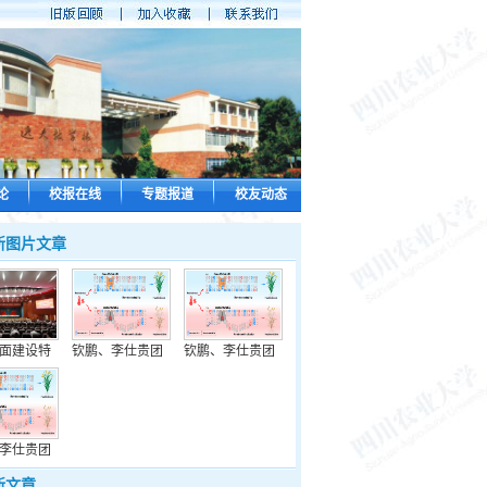
论
校报在线
专题报道
校友动态
新图片文章
面建设特
钦鹏、李仕贵团
钦鹏、李仕贵团
李仕贵团
新文章