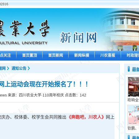
点关注
首页置顶
首页新闻
新闻纵横
川农喜报
时政理
题网
通知公告
最
网上运动会现在开始报名了！！！
news 来源：四川农业大学·110周年校庆 点击数：
142
吹响全
会校庆办、校体委、校学生会共同推出
《奔跑吧，川农人
》
网上
钦鹏、
最