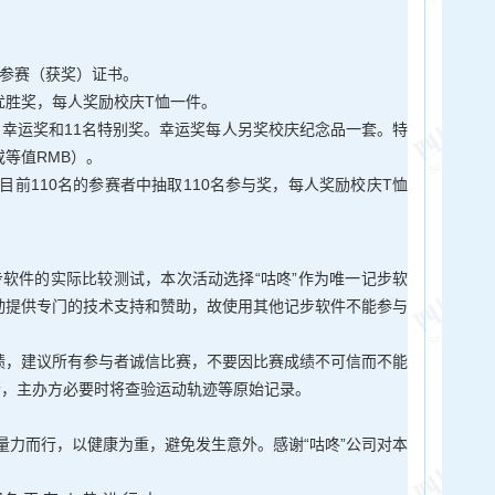
子参赛（获奖）证书。
优胜奖，每人奖励校庆T恤一件。
名幸运奖和11名特别奖。幸运奖每人另奖校庆纪念品一套。特
等值RMB）。
110名的参赛者中抽取110名参与奖，每人奖励校庆T恤
软件的实际比较测试，本次活动选择“咕咚”作为唯一记步软
动提供专门的技术支持和赞助，故使用其他记步软件不能参与
绩，建议所有参与者诚信比赛，不要因比赛成绩不可信而不能
者，主办方必要时将查验运动轨迹等原始记录。
力而行，以健康为重，避免发生意外。感谢“咕咚”公司对本