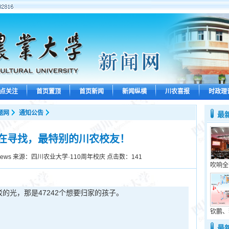
点关注
首页置顶
首页新闻
新闻纵横
川农喜报
时政理
题网
通知公告
最
在寻找，最特别的川农校友！
news 来源：四川农业大学·110周年校庆 点击数：
141
吹响全
的光，那是47242个想要归家的孩子。
钦鹏、
最