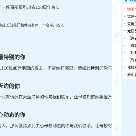
一件事所牵引川农110周年校庆
吹响
党建
党建
中成长但我们都共有着同一个名字川农人
党建
【兴
（教
（川
最特别的你
（教
，11110位点亮地图的校友，不管你在哪里，请如此特别的你与
我校
眉山
天边的你
那么就请远在天涯海角的你与我们联系，让母校知道她飘摇万
心动态的你
的人，那么就请如此关心母校动态的你与我们联系，让母校有