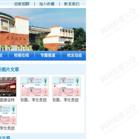
论
校报在线
专题报道
校友动态
新图片文章
面建设特
钦鹏、李仕贵团
钦鹏、李仕贵团
李仕贵团
新文章