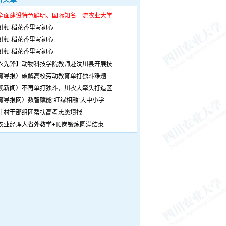
全面建设特色鲜明、国际知名一流农业大学
引领 稻花香里写初心
引领 稻花香里写初心
引领 稻花香里写初心
农先锋】动物科技学院教师赴汶川县开展技
育导报）破解高校劳动教育单打独斗难题
观新闻）不再单打独斗，川农大牵头打造区
育导报网）数智赋能“红绿相融”大中小学
驻村干部组团帮扶高考志愿填报
农业经理人省外教学+顶岗锻炼圆满结束