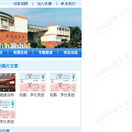
论
校报在线
专题报道
校友动态
新图片文章
面建设特
钦鹏、李仕贵团
钦鹏、李仕贵团
李仕贵团
新文章