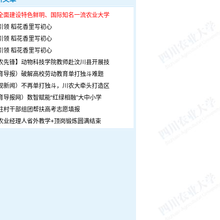
全面建设特色鲜明、国际知名一流农业大学
引领 稻花香里写初心
引领 稻花香里写初心
引领 稻花香里写初心
农先锋】动物科技学院教师赴汶川县开展技
育导报）破解高校劳动教育单打独斗难题
观新闻）不再单打独斗，川农大牵头打造区
育导报网）数智赋能“红绿相融”大中小学
驻村干部组团帮扶高考志愿填报
农业经理人省外教学+顶岗锻炼圆满结束