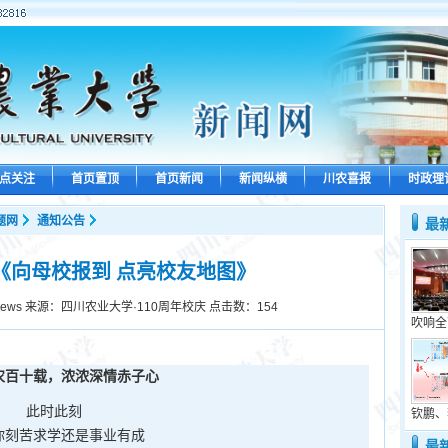
点关注
首页置顶
首页新闻
新闻纵横
川农喜报
时政理
题网
通知公告
最
《向母校报到 点亮校友地图》
news 来源：四川农业大学·110周年校庆 点击数：
154
吹响全
农百十载，浓浓深情赤子心
此时此刻
钦鹏、
你刻苦求学还是事业有成
最