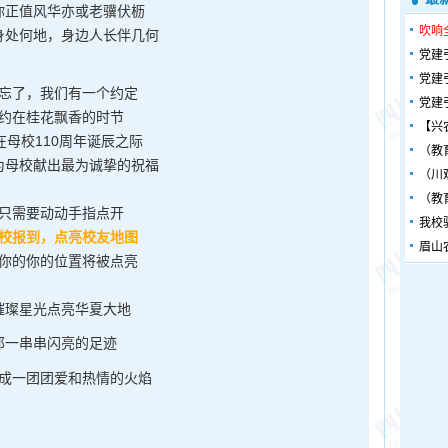
你正值风华亦或老骥伏枥
吹响
身处何地，身边人长伴几何
党建
党建
忘了，我们有一个约定
党建
约在桂花飘香的时节
【兴
在母校110周年诞辰之际
（教
为母校献出最为诚挚的祝福
（川
（教
只需要动动手指点开
我校
校报到，点亮校友地图
眉山
你的你的位置将被点亮
璀璨星光点亮华夏大地
那一串串闪亮的足迹
成一团团爱和热情的火焰