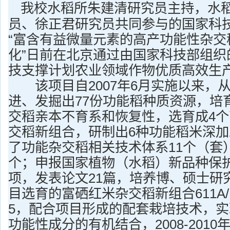
我校水稻所朱建清研究员主持，水
员、徐正君研究员共同参与的国家科
“富含有益微量元素的高产功能性杂交
化”日前在北京通过由国家科技部组织
技支撑计划农业领域作物优质高效生
该项目自2007年6月实施以来，
进、发掘出77份功能稻种质资源，培
交稻亲本不育系和恢复性，选育成4
交稻新组合，研制出6种功能稻米深
了功能杂交稻相关技术体系11个（套
个；申报国家植物（水稻）新品种保护
项，发表论文21篇，培养博、硕士研
目选育的富硒红米杂交稻新组合611A/R3
5，配合项目形成的配套栽培技术，
功能性成分的有机结合，2008-201