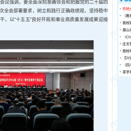
作。会议强调，要全面深刻准确领会和把握党的二十届四
吹响
次全会部署要求，树立和践行正确政绩观，坚持稳中
（教
干，以“十五五”良好开局和事业高质量发展成果迎接
我校
眉山
（Chin
庄天
我校
【兴
（四
茶学