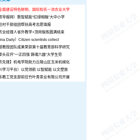
全面建设特色鲜明、国际知名一流农业大学
育导报网）数智赋能“红绿相融”大中小学
驻村干部组团帮扶高考志愿填报
农业经理人省外教学+顶岗锻炼圆满结束
a Daily）Citizen scientists collect
慧教授团队成果荣获第十届教育部科学研究
牵头召开“一正四强 铸魂六器”大学生劳
农先锋】机电学院助力丘陵山区玉米机械化
川学习平台）以党领航 以智赋能 以文塑旅
系教工党支部前往竹叶青茶业有限公司开展