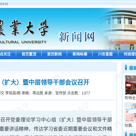
点关注
首页置顶
首页新闻
新闻纵横
川农喜报
时政理
最
（扩大）暨中层领导干部会议召开
文 李铭昊/图 审稿：蒋远胜 来源：宣传部 点击数：
1377
吹响全
校召开党委理论学习中心组（扩大）暨中层领导干部
钦鹏、
重要讲话精神，传达学习省委近期重要会议和文件精
最