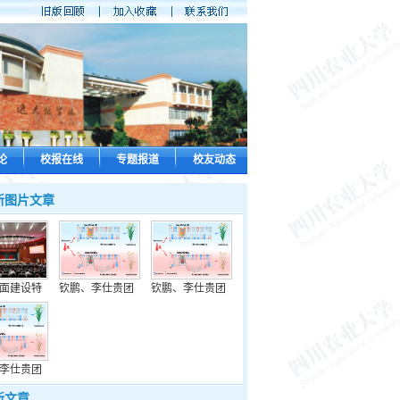
论
校报在线
专题报道
校友动态
新图片文章
面建设特
钦鹏、李仕贵团
钦鹏、李仕贵团
李仕贵团
新文章