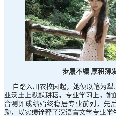
步履不辍 厚积薄
自踏入川农校园起，她便以笔为犁
业沃土上默默耕耘。专业学习上，她
合测评成绩始终稳居专业前列，先
励，以实绩诠释了汉语言文学专业学