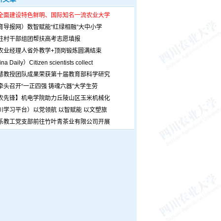
全面建设特色鲜明、国际知名一流农业大学
育导报网）数智赋能“红绿相融”大中小学
驻村干部组团帮扶高考志愿填报
农业经理人省外教学+顶岗锻炼圆满结束
a Daily）Citizen scientists collect
慧教授团队成果荣获第十届教育部科学研究
牵头召开“一正四强 铸魂六器”大学生劳
农先锋】机电学院助力丘陵山区玉米机械化
川学习平台）以党领航 以智赋能 以文塑旅
系教工党支部前往竹叶青茶业有限公司开展