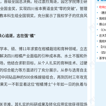
而出，晋级全国总决赛。经过激烈角逐，园艺学院博士研
吹响
全国金奖，实现四川省本赛道金奖“零的突破”，管理
（教
教本科生组全国铜奖，充分展示了我校学子的优良风
我校
眉山
（Chin
铁心追逐，志在强“橘”
庄天
我校
【兴
同学本、硕、博11年求索在柑橘栽培和育种领域，立志
（四
解决四川柑橘产业面临的引种成本高、水土不服和外
茶学
场，他结合求职目标，从个人扎实的育种技术、过硬
的综合能力等方面进行了充分展示，从参与选育自主
同中间砧品种的500余株嫁接组合，再到历时三年攻克
果无一不彰显着这位“柑橘博士”十年如一日的执着与
关克难，其扎实的科研成果及转化应用实效获得现场