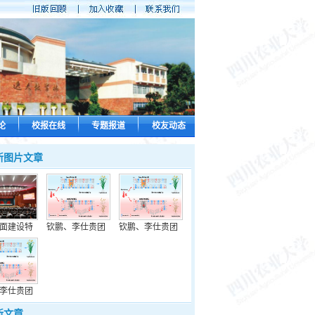
论
校报在线
专题报道
校友动态
新图片文章
面建设特
钦鹏、李仕贵团
钦鹏、李仕贵团
李仕贵团
新文章