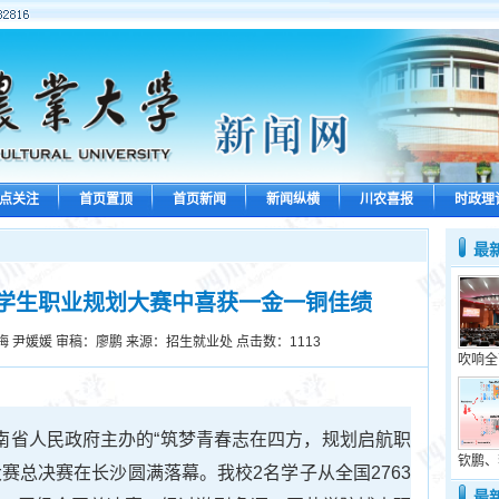
点关注
首页置顶
首页新闻
新闻纵横
川农喜报
时政理
最
学生职业规划大赛中喜获一金一铜佳绩
梅 尹媛媛 审稿：廖鹏 来源：招生就业处 点击数：
1113
吹响全
湖南省人民政府主办的“筑梦青春志在四方，规划启航职
钦鹏、
赛总决赛在长沙圆满落幕。我校2名学子从全国2763
最