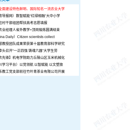
全面建设特色鲜明、国际知名一流农业大学
育导报网）数智赋能“红绿相融”大中小学
驻村干部组团帮扶高考志愿填报
农业经理人省外教学+顶岗锻炼圆满结束
a Daily）Citizen scientists collect
慧教授团队成果荣获第十届教育部科学研究
牵头召开“一正四强 铸魂六器”大学生劳
农先锋】机电学院助力丘陵山区玉米机械化
川学习平台）以党领航 以智赋能 以文塑旅
系教工党支部前往竹叶青茶业有限公司开展