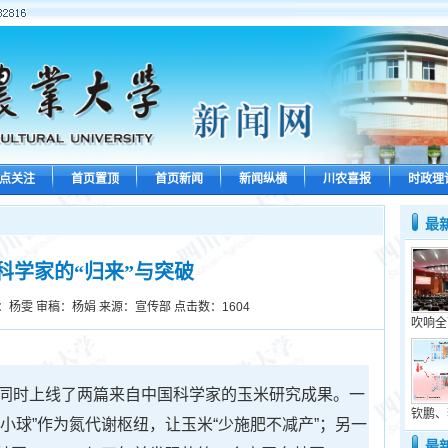
点关注
首页置顶
首页新闻
新闻纵横
川农喜报
时政理
最
科学家的“归来”与突破
：杨雯 审稿：杨娟 来源：宣传部 点击数：
1604
吹响全
》同时上线了两篇来自中国科学家的玉米研究成果。一
钦鹏、
小球”作为氮代谢枢纽，让玉米“少施肥不减产”；另一
最