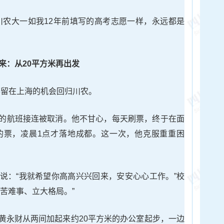
川农大一如我12年前填写的高考志愿一样，永远都是
来：从20平方米再出发
放弃留在上海的机会回归川农。
的航班接连被取消。他不甘心，每天刷票，终于在面
的票，凌晨1点才落地成都。这一次，他克服重重困
说：“我就希望你高高兴兴回来，安安心心工作。”校
苦难事、立大格局。”
黄永财从两间加起来约20平方米的办公室起步，一边