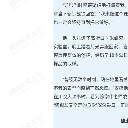
“导师当时略带疑虑地打量着我
财当下斩钉截铁回答：“我来做这个
也一定会坚持直到把它做好。”
他一头扎进了高蛋白玉米研究。
实验室，晚上踏着月光奔跑回家，脑
模遗传群体的创建，经历了18季烈
样品的取样。
“曾经无数个时刻，站在地里看
不着的表型而感到茫然恐慌。”支撑
在川农大读书时，看到陈学伟老师凌
“蹒跚却又坚定的身影”深深鼓舞。正
破