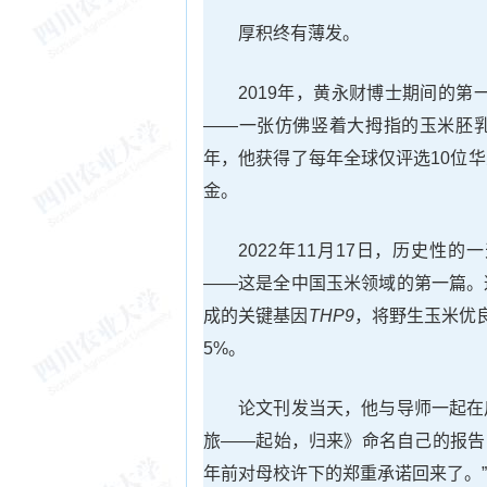
厚积终有薄发。
2019年，黄永财博士期间的第一
——一张仿佛竖着大拇指的玉米胚
年，他获得了每年全球仅评选10位
金。
2022年11月17日，历史
——这是全中国玉米领域的第一篇。
成的关键基因
THP9
，将野生玉米优
5%。
论文刊发当天，他与导师一起在
旅——起始，归来》命名自己的报告
年前对母校许下的郑重承诺回来了。”