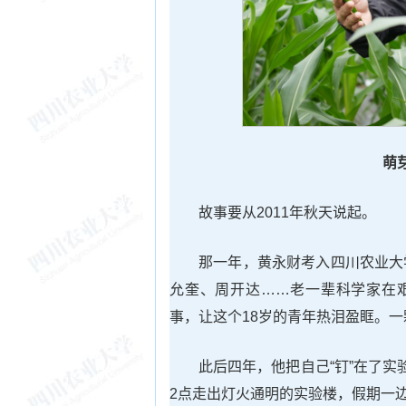
萌
故事要从2011年秋天说起。
那一年，黄永财考入四川农业大
允奎、周开达……老一辈科学家在艰
事，让这个18岁的青年热泪盈眶。
此后四年，他把自己“钉”在了
2点走出灯火通明的实验楼，假期一