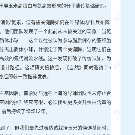
开展玉米高蛋白与氮高效形成的分子遗传基础研究。
消化”氮素，但有些关键酶如何在叶绿体内“排兵布阵”
。他们团队发现了一个此前从未被关注的现象：当氮
质体小球——这个以往被认为参与脂质储存的亚细胞
分离出质体小球，并锁定了两个关键酶，证明它们在
高效的氮代谢流水线。这一发现打破了传统认知，为
设计路径。这项研究投稿后，《自然》同时邀请了5
修后即获一致推荐发表。
白基因后，黄永财与远在上海的导师团队也未停止合
基因的提升终究有限，必须找到更多提升蛋白含量的
，前后持续了整整12年。
掘到了，但我们最先过表达该栽培玉米的候选基因时，