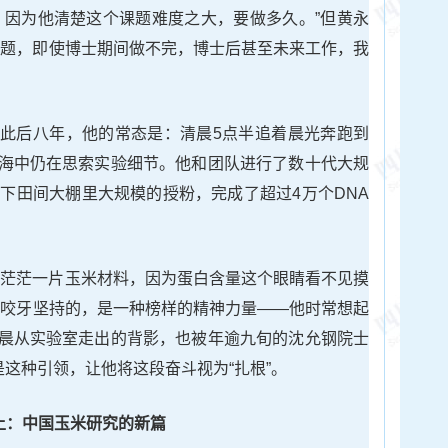
，因为他清楚这个课题难度之大，要做多久。”但黄永
课题，即使博士期间做不完，博士后甚至未来工作，我
此后八年，他的常态是：清晨5点半追着晨光奔跑到
海中仍在思索实验细节。他和团队进行了数十代大规
日下田间大棚里大规模的授粉，完成了超过4万个DNA
着茫茫一片玉米材料，因为蛋白含量这个眼睛看不见摸
他咬牙坚持的，是一种榜样的精神力量——他时常想起
晨从实验室走出的背影，也被年逾九旬的沈允钢院士
是这种引领，让他将这段奋斗视为“扎根”。
土：中国玉米研究的新篇