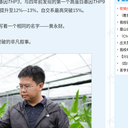
基因
THP3
，与四年前发现的第一个高蛋白基因
THP9
吹响
提升至12%—13%，自交系最高突破15%。
（教
我校
写着一个相同的名字——黄永财。
眉山
（Chin
突破的非凡叙事。
庄天
我校
【兴
（四
茶学