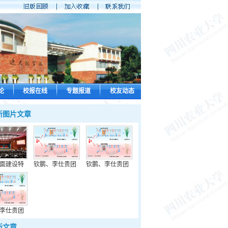
论
校报在线
专题报道
校友动态
新图片文章
面建设特
钦鹏、李仕贵团
钦鹏、李仕贵团
李仕贵团
新文章