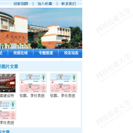
论
校报在线
专题报道
校友动态
新图片文章
面建设特
钦鹏、李仕贵团
钦鹏、李仕贵团
李仕贵团
新文章