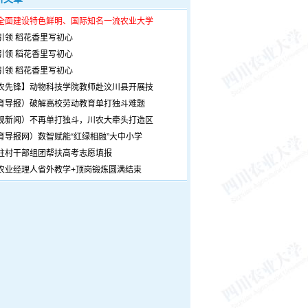
全面建设特色鲜明、国际知名一流农业大学
引领 稻花香里写初心
引领 稻花香里写初心
引领 稻花香里写初心
农先锋】动物科技学院教师赴汶川县开展技
育导报）破解高校劳动教育单打独斗难题
观新闻）不再单打独斗，川农大牵头打造区
育导报网）数智赋能“红绿相融”大中小学
驻村干部组团帮扶高考志愿填报
农业经理人省外教学+顶岗锻炼圆满结束