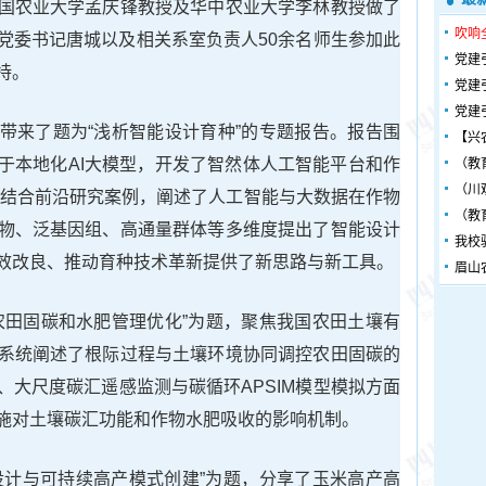
国农业大学孟庆锋教授及华中农业大学李林教授做了
吹响
党委书记唐城以及相关系室负责人50余名师生参加此
党建
持。
党建
党建
带来了题为“浅析智能设计育种”的专题报告。报告围
【兴
于本地化AI大模型，开发了智然体人工智能平台和作
（教
（川
同时结合前沿研究案例，阐述了人工智能与大数据在作物
（教
物、泛基因组、高通量群体等多维度提出了智能设计
我校
效改良、推动育种技术革新提供了新思路与新工具。
眉山
农田固碳和水肥管理优化”为题，聚焦我国农田土壤有
系统阐述了根际过程与土壤环境协同调控农田固碳的
、大尺度碳汇遥感监测与碳循环APSIM模型模拟方面
施对土壤碳汇功能和作物水肥吸收的影响机制。
I设计与可持续高产模式创建”为题，分享了玉米高产高