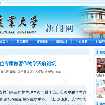
点关注
首页置顶
首页新闻
新闻纵横
川农喜报
时政理
最
四位专家做客作物学天府论坛
鲁兆宏 审稿：闫宇薇 来源：农学院 点击数：
196
吹响全
业农村部西南作物生理生态与耕作重点实验室联合主办
钦鹏、
物学天府论坛在成都校区成功举办。论坛邀请浙江大学罗忠
最