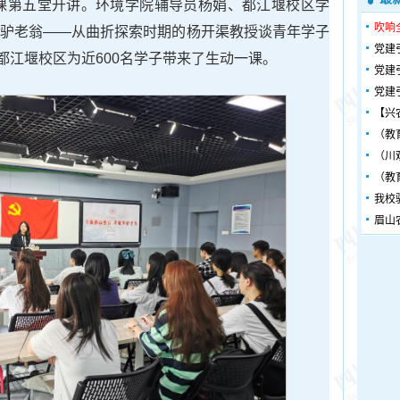
开课第五堂开讲。环境学院辅导员杨娟、都江堰校区学
吹响
牵驴老翁——从曲折探索时期的杨开渠教授谈青年学子
党建
都江堰校区为近600名学子带来了生动一课。
党建
党建
【兴
（教
（川
（教
我校
眉山