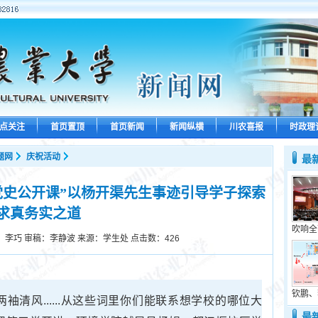
点关注
首页置顶
首页新闻
新闻纵横
川农喜报
时政理
题网
庆祝活动
最
党史公开课”以杨开渠先生事迹引导学子探索
求真务实之道
吹响全
：李巧 审稿：李静波 来源：学生处 点击数：
426
钦鹏、
袖清风......从这些词里你们能联系想学校的哪位大
最