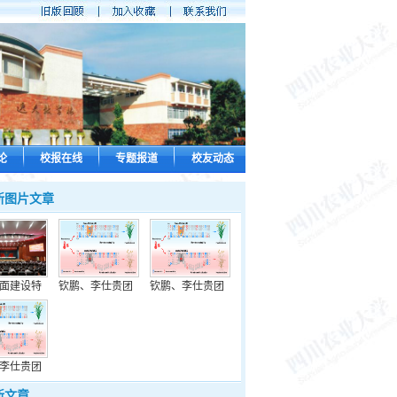
论
校报在线
专题报道
校友动态
新图片文章
面建设特
钦鹏、李仕贵团
钦鹏、李仕贵团
李仕贵团
新文章