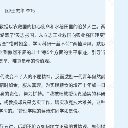
图/王志华 李巧
教授以农救国的初心使命和水稻田里的追梦人生。两
涵盖了“矢志报国，从立志工业救国向农业强国转变”
变”“惜时如金，学习科研一丝不苟”“两袖清风，默默
处之到傲然不屈的斗士”等5个方面的生平事迹，引导当
是举、唯真是奉的价值观。
时代改变不了人的不屈精神，反而激励一代青年傲然前
惜时如金，服从真理，为实现粮食的增产十年如一日
身的责任，努力拼搏。”“我被杨教授认真踏实的科研
，杨教授却只是务实工作，踏实攻克技术难关，这种
学习的。”管理学院的蒋诗琪同学如是说。
行五讲，后期还将以如何树立正确的爱情观、如何树