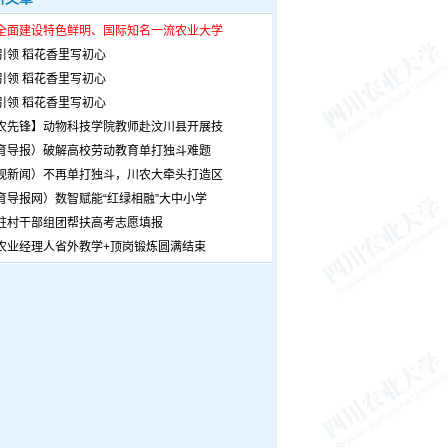
全面建设特色鲜明、国际知名一流农业大学
引领 稻花香里写初心
引领 稻花香里写初心
引领 稻花香里写初心
农先锋】动物科技学院教师赴汶川县开展技
育导报）破解高校劳动教育单打独斗难题
观新闻）不再单打独斗，川农大牵头打造区
育导报网）数智赋能“红绿相融”大中小学
驻村干部组团帮扶高考志愿填报
农业经理人省外教学+顶岗锻炼圆满结束