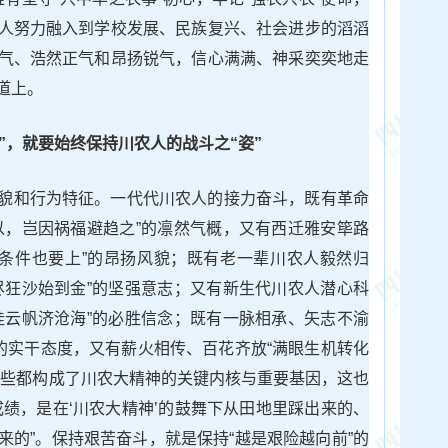
人努力融入到学校发展、民族复兴、社会进步的滔滔
气、浩然正气和昂扬锐气，信心满满、神采奕奕地走
道上。
”，就要
始终保持川农人的战斗之“姿”
貌和行为特征。一代代川农人的接力奋斗，既有革命
以，岂因祸福避趋之”的凛然气概，又有西迁雅安筚路
造条件也要上”的昂扬风貌；既有老一辈川农人毅然归
尽狂沙始到金”的坚强意志；又有新生代川农人潜心科
挂云帆济沧海”的必胜信念；既有一脉相承、矢志不渝
”的实干态度，又有薪火相传、百花齐放“满眼生机转化
这些都构成了川农大精神的关键内核与重要基因，这也
成绩，是在‘川农大精神’的鼓舞下从田地里踩出来的、
来的”。保持艰苦奋斗，就是保持“越是艰险越向前”的