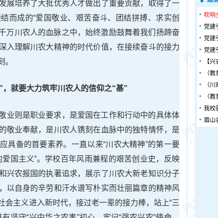
发展培养了大批优秀人才做出了重要贡献，取得了一
吹响
结而成的“爱国敬业、艰苦奋斗、团结拼搏、求实创
党建
铸于千万川农人的血脉之中，始终激励鼓舞着我们扬蹄奋
党建
深入理解川农大精神的时代价值，在接续奋斗的接力
党建
刻。
【兴
（教
（川
”，就要
大力筑牢川农人的信仰
之“
基
”
（教
我校
敬业则是职业要求，是爱国在工作和行动中的具体体
眉山
的敬业奉献，是川农人镌刻在血脉中的独特情怀，是
应具备的首要素养。一直以来“川农大精神”的第一要
的爱国主义”。学校百年风雨兼程的艰苦创业史，反映
和兴农报国的执著追求，展示了川农大新老知识分子
，以自身的辛劳和汗水谱写朴实而壮丽篇章的精神风
社会主义进入新时代，接过老一辈的接力棒，站上“三
有坚守“兴中华之农事”初心，牢记“强农兴农”使命，