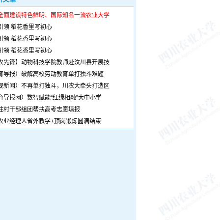
全面建设特色鲜明、国际知名一流农业大学
引领 稻花香里写初心
引领 稻花香里写初心
引领 稻花香里写初心
农先锋】动物科技学院教师赴汶川县开展技
育导报）破解高校劳动教育单打独斗难题
观新闻）不再单打独斗，川农大牵头打造区
育导报网）数智赋能“红绿相融”大中小学
驻村干部组团帮扶高考志愿填报
农业经理人省外教学+顶岗锻炼圆满结束