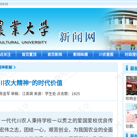
点关注
首页置顶
首页新闻
新闻纵横
川农喜报
时政理
精神新解
最
川农大精神”的时代价值
陈金军 审稿：江英飒 来源：学生处 点击数：
1825
吹响全
，一代代川农人秉持学校一以贯之的爱国爱校优良传
钦鹏、
宏伟之志，团结一心，艰苦创业，为我国农业的全面
最