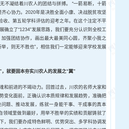
无不凝结着川农人的团结与拼搏。 “一箭易断，十箭
是齐心协力。2020年是决胜全面小康、决战脱贫攻坚
设验收、第五轮学科评估的迎考之年。在这个注定不平
确立了“1234”发展思路，我们要充分认识到全校工
，加强团结协作，画出最大最美同心圆，齐聚小我之
所举，则无不胜也”，相信我们一定能够迎来学校发展
”，就要
固本夯实
川农人的发展
之“
翼
”
魂和前进的不竭动力。回首过去，川农的名师大家和
势变化面前，正确认识本质规律和发展趋势，准确把
决问题、推动发展，练就一身能干事、干成事的真本
各自领域里做到最好，用举不胜举的实绩和贡献铸就了
下，我们要办成特色鲜明、优势突出、多学科协调发