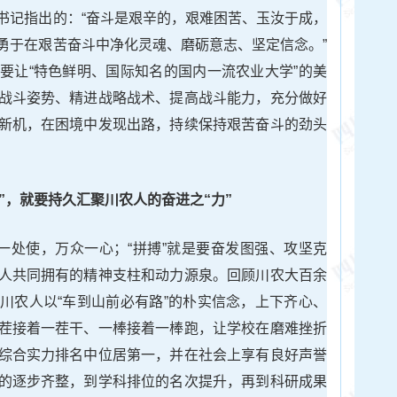
书记指出的：“奋斗是艰辛的，艰难困苦、玉汝于成，
勇于在艰苦奋斗中净化灵魂、磨砺意志、坚定信念。”
要让“特色鲜明、国际知名的国内一流农业大学”的美
战斗姿势、精进战略战术、提高战斗能力，充分做好
新机，在困境中发现出路，持续保持艰苦奋斗的劲头
”，就要
持久汇聚川农人的奋进
之“
力
”
往一处使，万众一心；“拼搏”就是要奋发图强、攻坚克
人共同拥有的精神支柱和动力源泉。回顾川农大百余
川农人以“车到山前必有路”的朴实信念，上下齐心、
茬接着一茬干、一棒接着一棒跑，让学校在磨难挫折
综合实力排名中位居第一，并在社会上享有良好声誉
的逐步齐整，到学科排位的名次提升，再到科研成果