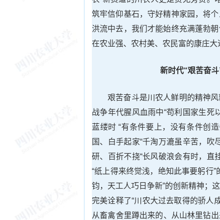
筑牢信仰基石，守好精神家园，将个
洪流中去，我们才能始终充满蓬勃朝
在农业强、农村美、农民富的康庄大
新时代“
艰苦奋斗
艰苦奋斗是川农人鲜明的精神风
战争年代腥风血雨中“苟利国家生死
蓝缕时 “有条件要上，没有条件创
国、白手起家“千淘万漉虽辛苦，吹
研、百折不挠“长风破浪会有时，直
“纸上得来终觉浅，绝知此事要躬行
钧，天工人巧日争新”的创新精神；
完美诠释了“川农大过去取得的骄人
从畜禽舍里蹲出来的、从山林里钻出