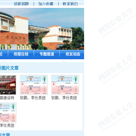
论
校报在线
专题报道
校友动态
新图片文章
面建设特
钦鹏、李仕贵团
钦鹏、李仕贵团
李仕贵团
新文章