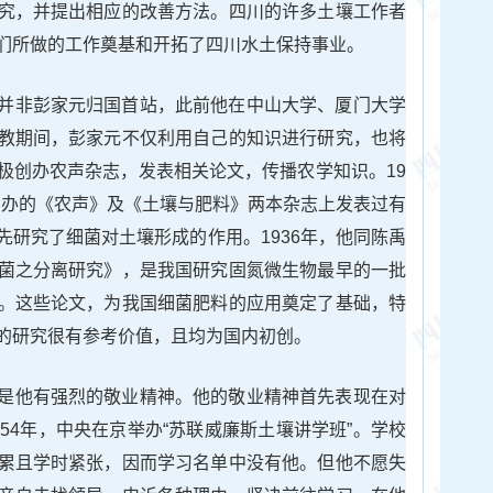
究，并提出相应的改善方法。四川的许多土壤工作者
们所做的工作奠基和开拓了四川水土保持事业。
并非彭家元归国首站，此前他在中山大学、厦门大学
教期间，彭家元不仅利用自己的知识进行研究，也将
极创办农声杂志，发表相关论文，传播农学知识。19
学创办的《农声》及《土壤与肥料》两本杂志上发表过有
先研究了细菌对土壤形成的作用。1936年，他同陈禹
菌之分离研究》，是我国研究固氮微生物最早的一批
。这些论文，为我国细菌肥料的应用奠定了基础，特
的研究很有参考价值，且均为国内初创。
是他有强烈的敬业精神。他的敬业精神首先表现在对
54年，中央在京举办“苏联威廉斯土壤讲学班”。学校
累且学时紧张，因而学习名单中没有他。但他不愿失