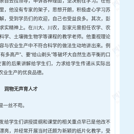
亲自去找领导，申诉各种理由，坚决前往学习。在他
里，他没有专家的架子，思想开朗，积极虚心学习苏
解，受到学员们的欢迎，自己也受益良多。其次，彭
求实精神上。在川大、川农，彭家元曾担任农学、农
料学、土壤微生物学等课程的教学老师。他重视理论
容与农业生产中不符合科学的做法生动地讲出来。例
有多高产”、要“给山剃头”等破坏大自然生态平衡的口
灾害的后果讲解给学生们，力求给学生传递从实际出
农业生产的优良品德。
润物无声育人才
是一丝不苟。
发给学生们讲授提纲和课堂的相关重点早已是他改不
漂亮，并经常开展当时还颇为新颖的纸片化教学，受