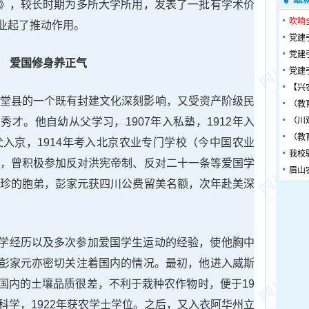
》，较长时期为多所大学所用，发表了一批有学术价
吹响
业起了推动作用。
党建
党建
爱国修身养正气
党建
【兴
省金堂县的一个既有封建文化深刻影响，又受资产阶级民
（教
才。他自幼从父学习，1907年入私塾，1912年入
（川
（教
父入京，1914年考入北京农业专门学校（今中国农业
我校
期间，曾积极参加反对洪宪帝制、反对二十一条等爱国学
眉山
彭家珍的胞弟，彭家元获四川公费留美名额，次年赴美深
学经历以及多次参加爱国学生运动的经验，使他胸中
彭家元亦密切关注着国内的情况。最初，他进入威斯
国内的土壤品质很差，不利于栽种农作物时，便于19
科学，1922年获农学士学位。之后，又入衣阿华州立