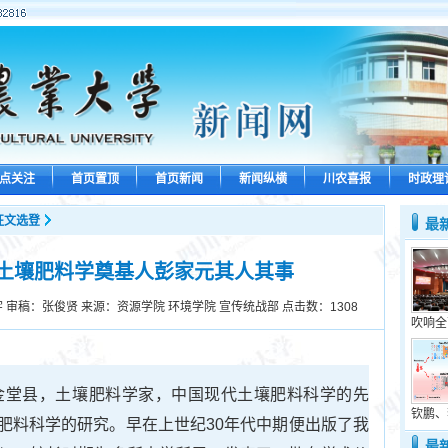
点关注
首页置顶
首页新闻
新闻纵横
川农喜报
时政理
征文选登
最
土壤肥料学奠基人彭家元其人其事
宇 审稿：张俊贤 来源：资源学院 环境学院 宣传统战部 点击数：
1308
吹响全
省金堂县，土壤肥料学家，中国现代土壤肥料科学的先
钦鹏、
肥料科学的研究。早在上世纪30年代中期便出版了我
最