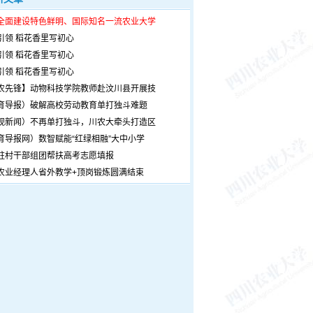
全面建设特色鲜明、国际知名一流农业大学
引领 稻花香里写初心
引领 稻花香里写初心
引领 稻花香里写初心
农先锋】动物科技学院教师赴汶川县开展技
育导报）破解高校劳动教育单打独斗难题
观新闻）不再单打独斗，川农大牵头打造区
育导报网）数智赋能“红绿相融”大中小学
驻村干部组团帮扶高考志愿填报
农业经理人省外教学+顶岗锻炼圆满结束