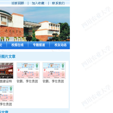
论
校报在线
专题报道
校友动态
新图片文章
面建设特
钦鹏、李仕贵团
钦鹏、李仕贵团
李仕贵团
新文章