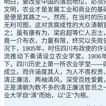
明白，要改变中国的落后地位，必须
文明，农业才是发展工业和商业的基
是便是其路之一。然而，在当时的历
无利可图，这对贪腐成性的大众清朝
之；虽有康有为、梁启超等仁人志士
竟一介布衣，力量有限，终究以失败
况下，1905年，时任四川布政使的
流推动下奏请设立农业学堂。1906
下，四川历史上第一所农业学堂——
成立。而许涵度其人，为人不畏权贵
清正廉洁、两袖清风，深受百姓爱戴
正是清朝为数不多的清正廉洁官员之
业大学自“清”而始，以“正”为根。