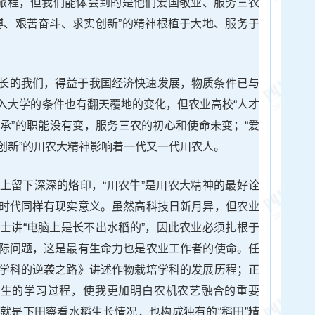
的旅程，但我们能体会到的是他们爱国敬业、服务三农
搏、艰苦奋斗、求实创新”的精神根植于大地、服务于
长的我们，得益于我国经济快速发展，物质条件已与
入大学的条件也有翻天覆地的变化，但农业高校“人才
承”的职能没有变，服务三农的初心和使命未变；“爱
创新”的川农大精神影响着一代又一代川农人。
上留下深深的烙印，“川农牛”是川农大精神的最好诠
时代同样有现实意义。虽然高科技日新月异，但农业
士讲“电脑上是长不出水稻的”，因此农业必须扎根于
际问题，这是最有生命力也是农业工作者的使命。任
学科的逆袭之路》讲述作物栽培学科的发展历程；正
究生的学习过程，使我更加明白农机农艺融合的重要
就是下田察看水稻生长情况，也构成独有的“稻田”精