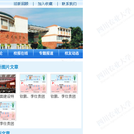
论
校报在线
专题报道
校友动态
新图片文章
面建设特
钦鹏、李仕贵团
钦鹏、李仕贵团
李仕贵团
新文章