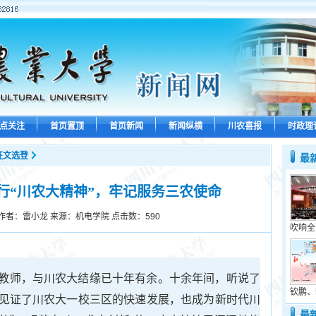
点关注
首页置顶
首页新闻
新闻纵横
川农喜报
时政理
征文选登
最
行“川农大精神”，牢记服务三农使命
作者：雷小龙 来源：机电学院 点击数：
590
吹响全
教师，与川农大结缘已十年有余。十余年间，听说了
钦鹏、
见证了川农大一校三区的快速发展，也成为新时代川
最