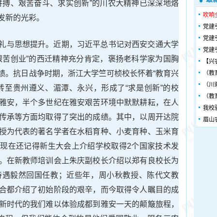
拼搏、艰苦奋斗、求实创新”的川农大精神已深深地烙
吹响
发新的光彩。
党建
党建
礼与思想提升。近期，习近平总书记对西安交通大学
党建
艰苦创业”的西迁精神充分肯定，褒扬老科学家为国胸
【兴
绩。抗日战争时期，浙江大学竺可桢校长怀着“教育兴
（教
（川
转至贵州遵义、湄潭、永兴，形成了“求是创新”的校
（教
雅安，半个多世纪在雅安艰苦环境中默默耕耘，在人
我校
传承等方面均取得了突出的成绩。其中，以周开达院
眉山
授为代表的著名学者在水稻育种、小麦育种、玉米育
现在还记得新生大会上介绍学校取得2个国家技术发
。在新教师培训会上朱庆副校长介绍以郑有良校长为
待遇毅然回国任教；近些年，周小秋教授、陈代文教
合都介绍了初始阶段的艰辛，而今取得令人瞩目的成
新时代的我们难以体验成都到雅安一天的颠簸旅程，