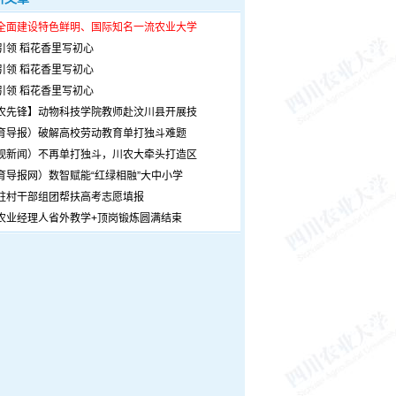
全面建设特色鲜明、国际知名一流农业大学
引领 稻花香里写初心
引领 稻花香里写初心
引领 稻花香里写初心
农先锋】动物科技学院教师赴汶川县开展技
育导报）破解高校劳动教育单打独斗难题
观新闻）不再单打独斗，川农大牵头打造区
育导报网）数智赋能“红绿相融”大中小学
驻村干部组团帮扶高考志愿填报
农业经理人省外教学+顶岗锻炼圆满结束