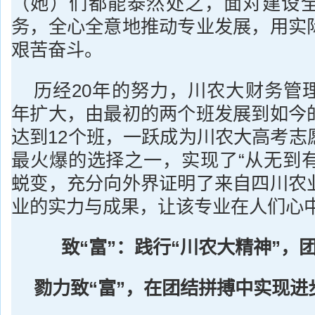
（她）们都能泰然处之，面对建设
务，全心全意地推动专业发展，用实
艰苦奋斗。
历经20年的努力，川农大财务管
年扩大，由最初的两个班发展到如今
达到12个班，一跃成为川农大高考志
最火爆的选择之一，实现了“从无到有
蜕变，充分向外界证明了来自四川农
业的实力与成果，让该专业在人们心中
致
“
富
”
：践行
“
川农大精神
”
，
勠力致
“
富
”
，在团结拼搏中实现进