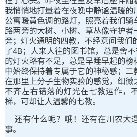
在了心头。昨夜坐在室友车后座伴随
我悄悄地打量着在夜晚中静谧温暖的
公寓暖黄色调的路灯，照亮着我们骑
路两旁的大树、小树、草丛像守护者
旁；灯火通明的四教，不经意间我们的
了4B；人来人往的图书馆，总是舍不
的灯火略有不足，总是早睡早起的榜
中始终保持着专属于它的神秘感；三
在那里上分子生物实验的感觉，细微
不齐左右错落的灯光在七教运作，
梯，可却让人温馨的七教。
还有什么呢？哦！还有在川农大
事。