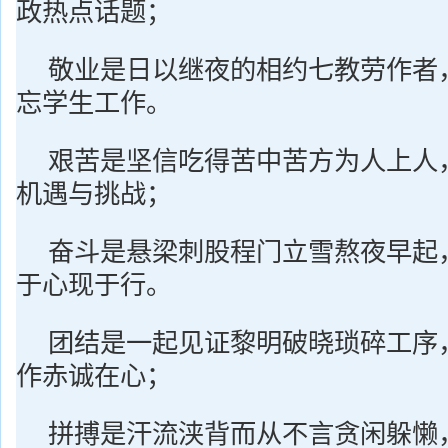
政热点话题；
敬业是日以继夜的相约七教劳作者
忘学生工作。
艰苦是坚信吃得苦中苦方为人上人
机遇与挑战；
奋斗是悬梁刺股程门立雪熬夜早起
于心现于行。
团结是一起见证黎明破晓琐碎工序
作赤诚在心；
拼搏是汗流浃背而从不言贪闲躲懒