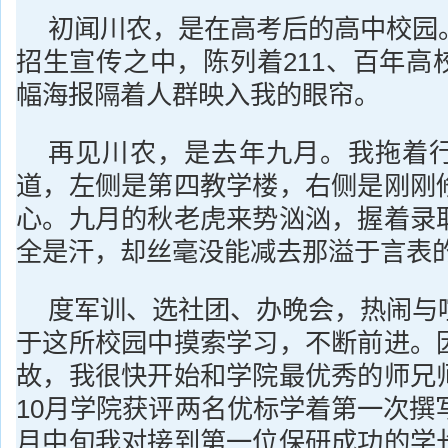
初闻川农，是在高考后的高中校园
招生宣传之中，陈列着211、百年高
幅海报隔着人群映入我的眼帘。
再见川农，是去年九月。我拖着
道，左侧是第四教学楼，右侧是刚刚
心。九月的秋老虎来势汹汹，握着录
全是汗，却丝毫没能减去那溢于言表
度军训、选社团、办晚会，热闹与
于这所校园中摸索学习，不断前进。
故，我很快开始和学院最优秀的师兄
10月学院获评两名优标学着第一次撰
月中旬我对接到第一位保研成功的学