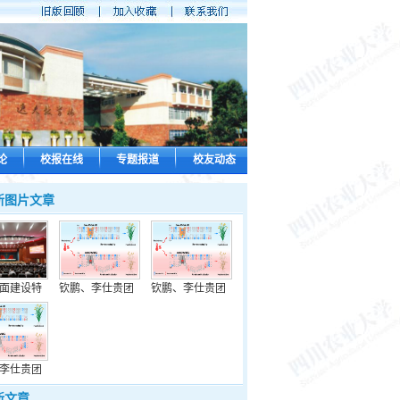
论
校报在线
专题报道
校友动态
新图片文章
面建设特
钦鹏、李仕贵团
钦鹏、李仕贵团
李仕贵团
新文章