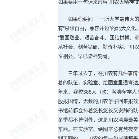
如果要用一句话来形容“川农大精神”
如果你要问：“一所大学最伟大的
有“思想自由，兼容并包”的北大文化
“爱国敬业、艰苦奋斗、团结拼搏、求
系社会、刻苦钻研、勤奋朴实。“川农
夕相处，早已染神刻骨。
三年过去了，在川农有几件事情
着的队伍，实验室、绘图室里通宵达
年来，我校388人（次）各类留学
殷报国情，无数的川农学子回来报效
书馆前都会排着悠长悠长又安静的队
冬季都不曾例外，这是川农清晨最美
东西。在实验室、绘图室总有熬夜奋
制工图的……川农的每一份成绩都来