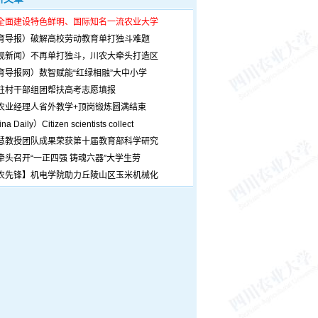
全面建设特色鲜明、国际知名一流农业大学
育导报）破解高校劳动教育单打独斗难题
观新闻）不再单打独斗，川农大牵头打造区
育导报网）数智赋能“红绿相融”大中小学
驻村干部组团帮扶高考志愿填报
农业经理人省外教学+顶岗锻炼圆满结束
a Daily）Citizen scientists collect
慧教授团队成果荣获第十届教育部科学研究
牵头召开“一正四强 铸魂六器”大学生劳
农先锋】机电学院助力丘陵山区玉米机械化