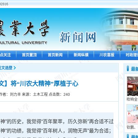
点关注
首页置顶
首页新闻
新闻纵横
川农喜报
时政理
征文选登
最
文】将“川农大精神”厚植于心
作者：刘力丰 来源：土木工程 点击数：
240
吹响全
神”的历史，我觉得“百年聚萃，历久弥新”再合适不过
钦鹏、
神”的功绩，我觉得“百年树人，润物无声”最为合适；
最