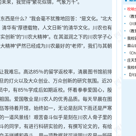
的未来，我觉得“繁花似锦，气象万千”。
吹响
（教
东西是什么？”我会毫不犹豫地回答：“是文化。”北大
（川
，清华有“厚德载物，人文日新”的清华文化，川农也有
（教
实创新”的“川农大精神”。在其滋润之下的川农学子心
我校
大精神”俨然已经成为川农最好的“老师”，我们与其朝
眉山
（Chin
庄天
我校
让我难忘。高达85％的留学返校率，清晨图书馆前排
【兴
旦的灯火以及大众创业、万众创新的研究氛围。近20
人员中，有85％学成后如期返校。怀着拳拳爱国心，殷
祖国。爱国敬业是川农人的优秀品质。每天早晨在图
伍等待着开馆，始终如一，无论是刮风下雨还是严寒
的一道风景线！艰苦奋斗似乎是刻在川农人骨子里的
斗的同学，有进行科研实验的，有撰写论文的，有绘
自于拼搏和奋斗。用一项数据就可说明川农是一所研