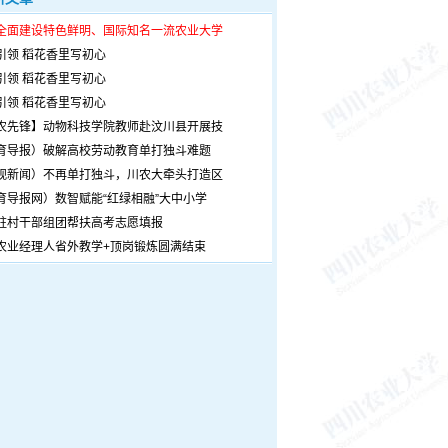
全面建设特色鲜明、国际知名一流农业大学
引领 稻花香里写初心
引领 稻花香里写初心
引领 稻花香里写初心
农先锋】动物科技学院教师赴汶川县开展技
育导报）破解高校劳动教育单打独斗难题
观新闻）不再单打独斗，川农大牵头打造区
育导报网）数智赋能“红绿相融”大中小学
驻村干部组团帮扶高考志愿填报
农业经理人省外教学+顶岗锻炼圆满结束