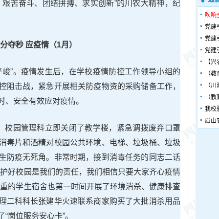
、艰苦奋斗、团结拼搏、求实创新”的川农大精神，纪
吹响
党建
党建
分夺秒 应疫情（1月）
党建
【兴
严峻”。疫情发生后，在学校疫情防控工作领导小组的
（教
控阻击战，紧急开展相关防疫物资的采购储备工作，
（川
（教
时、安全有效应对疫情。
我校
眉山
”。校园管理科立即关闭了教学楼，紧急调拨废弃口罩
消毒片和酒精对校园公共环境、电梯、垃圾桶、垃圾
生防疫无死角。非常时期，接到消毒任务的同志二话
保护好校园是我们的责任，我们相信只要大家齐心疫情
之重的学生宿舍也第一时间开展了环境消杀、健康排查
理二科科长张建华火速联系商家购买了大批消杀用品
“岗位服务安心卡”。