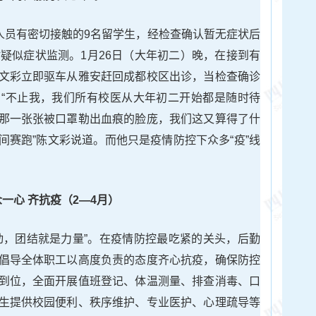
区人员有密切接触的9名留学生，经检查确认暂无症状后
时疑似症状监测。1月26日（大年初二）晚，在接到有
文彩立即驱车从雅安赶回成都校区出诊，当检查确诊
“不止我，我们所有校医从大年初二开始都是随时待
那一张张被口罩勒出血痕的脸庞，我们这又算得了什
间赛跑”陈文彩说道。而他只是疫情防控下众多“疫”线
一心 齐抗疫（2—4月）
动，团结就是力量”。在疫情防控最吃紧的关头，后勤
倡导全体职工以高度负责的态度齐心抗疫，确保防控
到位，全面开展值班登记、体温测量、排查消毒、口
生提供校园便利、秩序维护、专业医护、心理疏导等