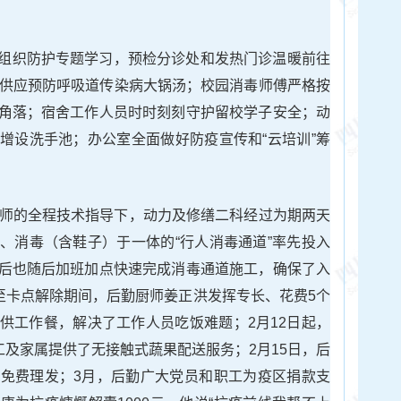
组织防护专题学习，预检分诊处和发热门诊温暖前往
费供应预防呼吸道传染病大锅汤；校园消毒师傅严格按
角落；宿舍工作人员时时刻刻守护留校学子安全；动
增设洗手池；办公室全面做好防疫宣传和“云培训”筹
老师的全程技术指导下，动力及修缮二科经过为期两天
、消毒（含鞋子）于一体的“行人消毒通道”率先投入
后也随后加班加点快速完成消毒通道施工，确保了入
日至卡点解除期间，后勤厨师姜正洪发挥专长、花费5个
供工作餐，解决了工作人员吃饭难题；2月12日起，
工及家属提供了无接触式蔬果配送服务；2月15日，后
免费理发；3月，后勤广大党员和职工为疫区捐款支