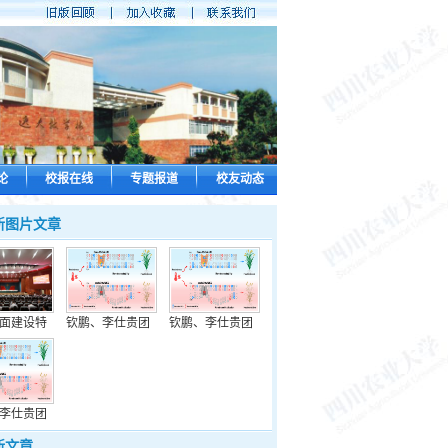
论
校报在线
专题报道
校友动态
新图片文章
面建设特
钦鹏、李仕贵团
钦鹏、李仕贵团
李仕贵团
新文章