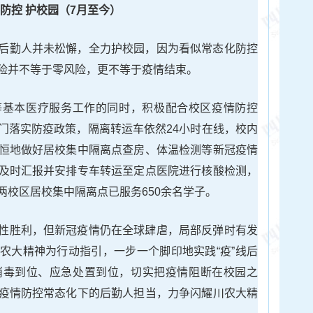
防控 护校园（7月至今）
后勤人并未松懈，全力护校园，因为看似常态化防控
险并不等于零风险，更不等于疫情结束。
等基本医疗服务工作的同时，积极配合校区疫情防控
门落实防疫政策，隔离转运车依然24小时在线，校内
恒地做好居校集中隔离点查房、体温检测等新冠疫情
及时汇报并安排专车转运至定点医院进行核酸检测，
两校区居校集中隔离点已服务650余名学子。
性胜利，但新冠疫情仍在全球肆虐，局部反弹时有发
农大精神为行动指引，一步一个脚印地实践“疫”线后
消毒到位、应急处置到位，切实把疫情阻断在校园之
疫情防控常态化下的后勤人担当，力争闪耀川农大精