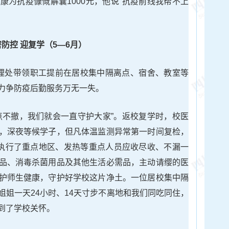
康为抗疫慷慨解囊1000元，他说“抗疫前线我帮不上
防控 迎复学（5—6月）
理处带领职工提前在居校集中隔离点、宿舍、教室等
力争防疫后勤服务万无一失。
点不撤，我们就会一直守护大家”。返校复学时，校医
，深夜等候学子，但凡体温监测异常第一时间复检，
点执行了重点地区、发热等重点人员应收尽收、不漏一
品、消毒杀菌用品及其他生活必需品，主动请缨的医
护师生健康，守护好学校这片净土。一位居校集中隔
姐姐一天24小时、14天寸步不离地和我们同吃同住，
到了学校关怀。