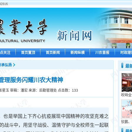
点关注
首页置顶
首页新闻
新闻纵横
川农喜报
时政理
传承弘扬
最
勤管理服务闪耀川农大精神
张星玉 审稿：潘宏 来源：后勤管理处 点击数：
133
吹响全
周年，也是举国上下齐心抗疫展现中国精神的攻坚克难之
钦鹏、
的战斗中，用坚守战役、温情守护与全校师生一起联
最