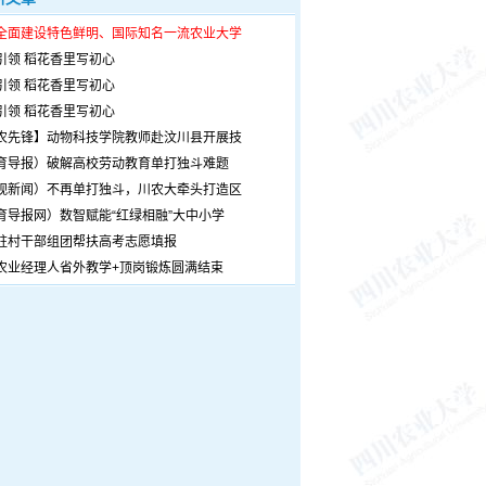
全面建设特色鲜明、国际知名一流农业大学
引领 稻花香里写初心
引领 稻花香里写初心
引领 稻花香里写初心
农先锋】动物科技学院教师赴汶川县开展技
育导报）破解高校劳动教育单打独斗难题
观新闻）不再单打独斗，川农大牵头打造区
育导报网）数智赋能“红绿相融”大中小学
驻村干部组团帮扶高考志愿填报
农业经理人省外教学+顶岗锻炼圆满结束