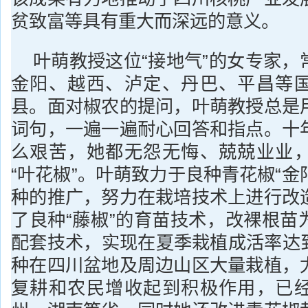
贫致富等具有重大而深远的意义。
叶萌教授这位“接地气”的女专家，
金阳、越西、泸定、丹巴、平昌等
县。面对椒农的提问，叶萌教授总是
词句，一遍一遍耐心回答和指点。十
么艰苦，她都无怨无悔、兢兢业业
“叶花椒”。叶萌致力于良种青花椒“金阳
种的推广，努力在栽培技术上进行改
了良种“藤椒”的育苗技术，改裸根苗
配套技术，实现在夏季栽植成活率达到
种在四川盆地及周边山区大量栽植，
复耕和农民增收起到积极作用，已