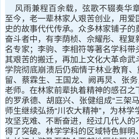
风雨兼程百余载，弦歌不辍奏华章。
至今，老一辈林家人艰苦创业，用爱
史的故事代代传承。众多林家铺子的
奋斗者中，有李荫桢、佘耀彤、程复
名专家；李驹、李相符等著名学科带
其艰苦的搬迁，再加上文化大革命武
学院彻底崩溃后仍痴情于林业教育、重
留、蔡霖生、王国龙、阙再炅、张务
老师。在林家前辈执着精神的感召之
的罗承德、胡庭兴、张健组成“三架马
师生继续弘扬“川农大精神”，为林学
攻坚克难、不断奋进，经过几代人的
得了突破。林学学科的区域特色鲜明