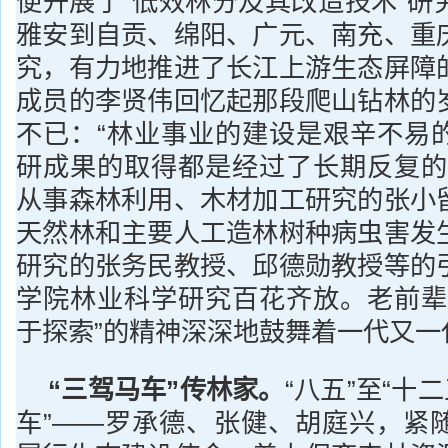
便开展了“低效林分及其改造技术”研
雅安到自贡、绵阳、广元、南充、重
究，有力地推进了长江上游生态屏障
成员的李贤伟回忆起那段爬山钻林的
不已：“林业事业的建设是艰辛不易
研成果的取得都是经过了长期反复的
从事森林利用、木材加工研究的张小
天然林和主要人工造林树种病虫害发
研究的张务民教授、邱德勋教授等的
学院林业科学研究百花齐放。老前辈
于探索”的精神深深地鼓舞着一代又一
“三驾马车”传林家。
“八五”至“十
车”——罗承德、张健、胡庭兴，紧