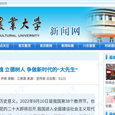
点关注
首页置顶
首页新闻
新闻纵横
川农喜报
时政理
最
魂 立德树人 争做新时代的“大先生”
尹君 审稿：江英飒 来源：宣传部 点击数：
5123
吹响全
史意义。2022年9月10日是我国第38个教师节，也
钦鹏、
。党的二十大即将召开,我国进入全面建设社会主义现代
最