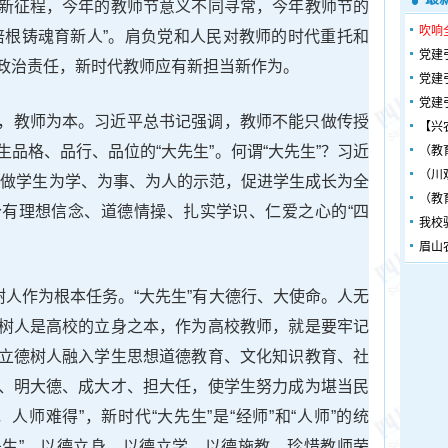
新征程，今年的教师节意义不同寻常，今年教师节的
吹响
培根铸魂育新人”。肩负党和人民对教师的时代重托和
党建
政治责任，新时代教师应有新担当新作为。
党建
党建
，教师为本。习近平总书记强调，教师不能只做传授
【兴
品格、品行、品位的“大先生”。何谓“大先生”？习近
（教
（川
，做学生为学、为事、为人的示范，促进学生成长为全
（教
一个有理想信念、道德情操、扎实学识、仁爱之心的“四
我校
眉山
树人作为根本任务。“大先生”有大德行、大使命。人无
树人是高校的立身之本，作为高校教师，就是要牢记
立德树人融入学生思想道德教育、文化知识教育、社
、明大德、成大才、担大任，使学生努力成为堪当民
人师难得”，新时代“大先生”是“经师”和“人师”的统
大先生”，以德立身、以德立学、以德施教，珍惜教师荣