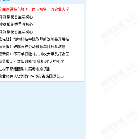
全面建设特色鲜明、国际知名一流农业大学
引领 稻花香里写初心
引领 稻花香里写初心
引领 稻花香里写初心
农先锋】动物科技学院教师赴汶川县开展技
育导报）破解高校劳动教育单打独斗难题
观新闻）不再单打独斗，川农大牵头打造区
育导报网）数智赋能“红绿相融”大中小学
驻村干部组团帮扶高考志愿填报
农业经理人省外教学+顶岗锻炼圆满结束