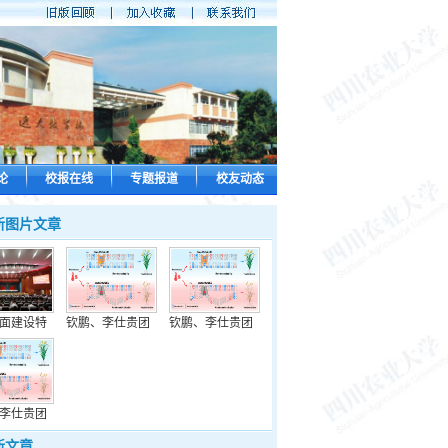
论
校报在线
专题报道
校友动态
新图片文章
面建设特
钦鹏、李仕贵团
钦鹏、李仕贵团
李仕贵团
新文章