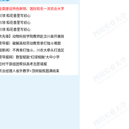
全面建设特色鲜明、国际知名一流农业大学
引领 稻花香里写初心
引领 稻花香里写初心
引领 稻花香里写初心
农先锋】动物科技学院教师赴汶川县开展技
育导报）破解高校劳动教育单打独斗难题
观新闻）不再单打独斗，川农大牵头打造区
育导报网）数智赋能“红绿相融”大中小学
驻村干部组团帮扶高考志愿填报
农业经理人省外教学+顶岗锻炼圆满结束