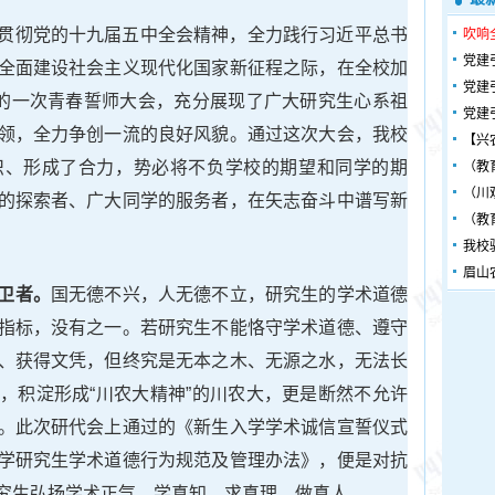
贯彻党的十九届五中全会精神，全力践行习近平总书
吹响
党建
全面建设社会主义现代化国家新征程之际，在全校加
党建
开的一次青春誓师大会，充分展现了广大研究生心系祖
党建
领，全力争创一流的良好风貌。通过这次大会，我校
【兴
识、形成了合力，势必将不负学校的期望和同学的期
（教
（川
的探索者、广大同学的服务者，在矢志奋斗中谱写新
（教
我校
眉山
卫者。
国无德不兴，人无德不立，研究生的学术道德
指标，没有之一。若研究生不能恪守学术道德、遵守
、获得文凭，但终究是无本之木、无源之水，无法长
，积淀形成“川农大精神”的川农大，更是断然不允许
。此次研代会上通过的《新生入学学术诚信宣誓仪式
学研究生学术道德行为规范及管理办法》，便是对抗
究生弘扬学术正气，学真知、求真理、做真人。