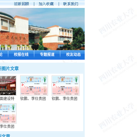
论
校报在线
专题报道
校友动态
新图片文章
面建设特
钦鹏、李仕贵团
钦鹏、李仕贵团
李仕贵团
新文章