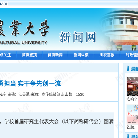
点关注
首页置顶
首页新闻
新闻纵横
川农喜报
时政理
最
勇担当 实干争先创一流
泓宇 审稿：江英飒 来源：宣传统战部 点击数：
1530
吹响全
，学校首届研究生代表大会（以下简称研代会）圆满
钦鹏、
最