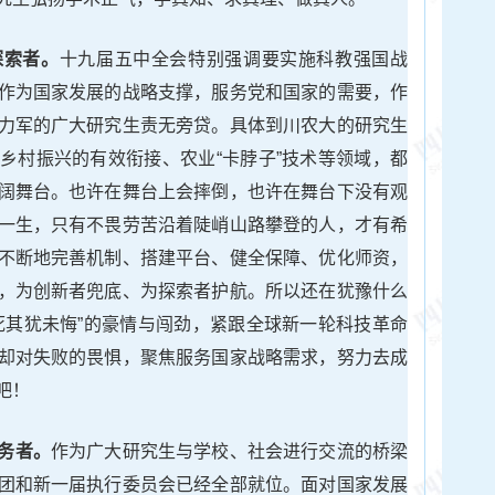
探索者。
十九届五中全会特别强调要实施科教强国战
作为国家发展的战略支撑，服务党和国家的需要，作
力军的广大研究生责无旁贷。具体到川农大的研究生
乡村振兴的有效衔接、农业“卡脖子”技术等领域，都
阔舞台。也许在舞台上会摔倒，也许在舞台下没有观
一生，只有不畏劳苦沿着陡峭山路攀登的人，才有希
不断地完善机制、搭建平台、健全保障、优化师资，
，为创新者兜底、为探索者护航。所以还在犹豫什么
死其犹未悔”的豪情与闯劲，紧跟全球新一轮科技革命
却对失败的畏惧，聚焦服务国家战略需求，努力去成
吧！
务者。
作为广大研究生与学校、社会进行交流的桥梁
团和新一届执行委员会已经全部就位。面对国家发展