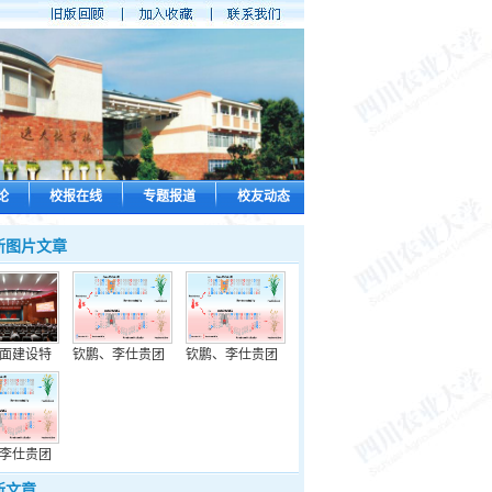
论
校报在线
专题报道
校友动态
新图片文章
面建设特
钦鹏、李仕贵团
钦鹏、李仕贵团
李仕贵团
新文章