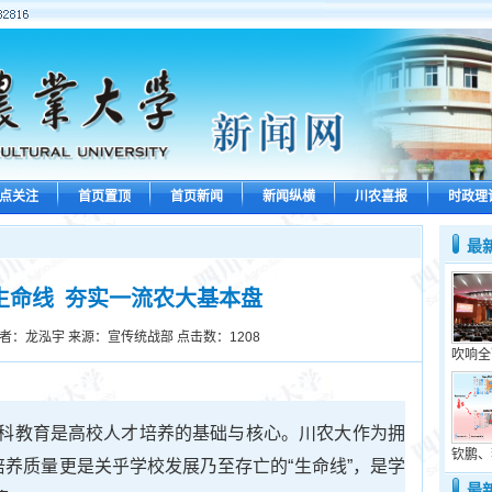
点关注
首页置顶
首页新闻
新闻纵横
川农喜报
时政理
最
命线 ​ 夯实一流农大基本盘
者：龙泓宇 来源：宣传统战部 点击数：
1208
吹响全
科教育是高校人才培养的基础与核心。川农大作为拥
钦鹏、
培养质量更是关乎学校发展乃至存亡的“生命线”，是学
最