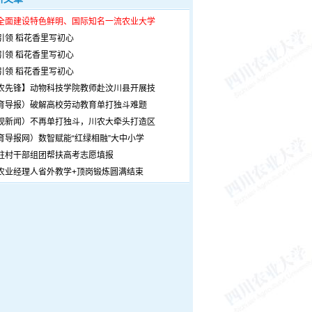
全面建设特色鲜明、国际知名一流农业大学
引领 稻花香里写初心
引领 稻花香里写初心
引领 稻花香里写初心
农先锋】动物科技学院教师赴汶川县开展技
育导报）破解高校劳动教育单打独斗难题
观新闻）不再单打独斗，川农大牵头打造区
育导报网）数智赋能“红绿相融”大中小学
驻村干部组团帮扶高考志愿填报
农业经理人省外教学+顶岗锻炼圆满结束