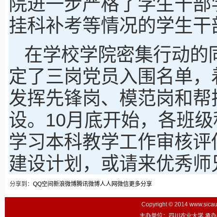
院进一步严格了学生干部
挂科补考等情况的学生干
在学校学院密集行动的
定了三岗党员入围名单，
发挥先锋岗、模范岗和帮
设。10月底开始，各班
学习本科教学工作审核评
建设计划，或请来优秀师
分享到：
QQ空间
新浪微博
腾讯微博
人人网
微信
更多分享
Copyright © 2014 www.sic
主办单位：四川农业大学 承办