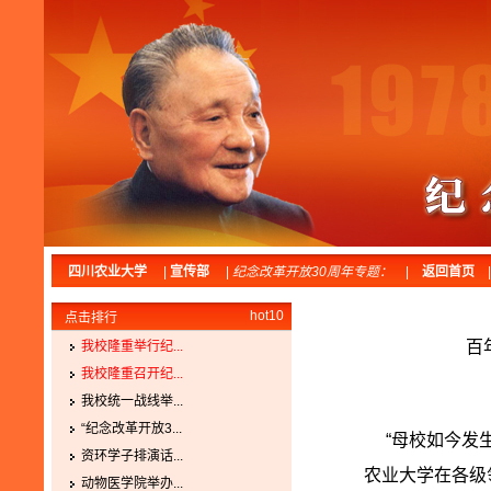
四川农业大学
|
宣传部
|
纪念改革开放30周年专题：
|
返回首页
hot10
点击排行
百
我校隆重举行纪...
我校隆重召开纪...
我校统一战线举...
“纪念改革开放3...
“母校如今发生
资环学子排演话...
农业大学在各级
动物医学院举办...