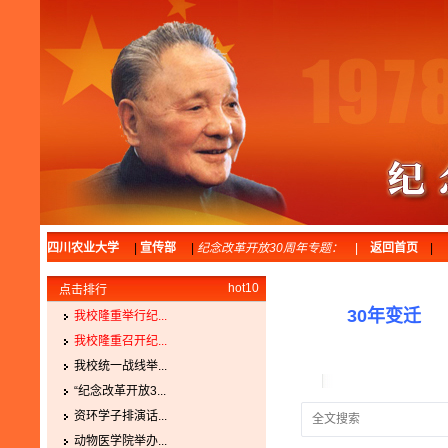
四川农业大学
|
宣传部
|
纪念改革开放30周年专题：
|
返回首页
|
hot10
点击排行
30年变迁
我校隆重举行纪...
我校隆重召开纪...
我校统一战线举...
“纪念改革开放3...
资环学子排演话...
动物医学院举办...