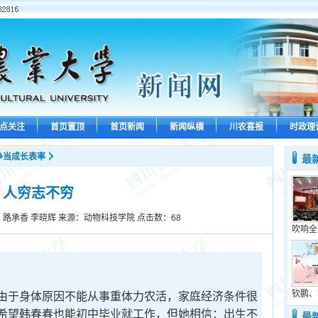
点关注
首页置顶
首页新闻
新闻纵横
川农喜报
时政理
争当成长表率
最
人穷志不穷
：路承香 李晓辉 来源：动物科技学院 点击数：
68
吹响全
钦鹏、
于身体原因不能从事重体力农活，家庭经济条件很
希望韩春春也能初中毕业就工作，但她相信：出生不
最