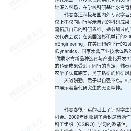
现代水禽产业技术体系鹅配套系岗位
她深入农场，在学校科研基地水禽育
韩春春还积极与国内外专家学者交
议上不仅向同行展示自己的科研成果
流拓展自己的科研思维。她参加过的
次代表会议；在美国洛杉矶举行的2009WorldC
nEngineering；在美国纽约举行的1stWeill
rDynamics；国家水禽产业技术
“优质水禽新品种选育与产业化开发
的科研成果受到了同行的肯定，韩春
农学子认真踏实，勇于钻研的科研风
天道酬勤，君子以自强不息。韩春
中展示着当代研究生的无畏精神。
国
韩春春很幸运的赶上了针对学生的
机会。2009年她收到了两封邀请她
科工组织（CSIRO）学习的邀请信