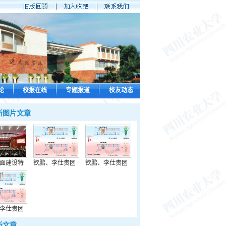
论
校报在线
专题报道
校友动态
新图片文章
面建设特
钦鹏、李仕贵团
钦鹏、李仕贵团
李仕贵团
新文章