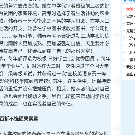
己的努力去改变的。她在中学保持着班级前三名的好
吹响
为贫困的家庭环境，高考时选择了有生活补助的农业
党建
款。韩春春十分珍惜来之不易的学习机会，在学习工
党建
生活的开支。她曾在学校图书馆收拾图书、给公司推
党建
……只要有可能，韩春春就不会错过勤工助学和锻炼
【兴
得比同龄人更加成熟、更加坚强与自信。天生我才必
（教
持提高自己，终会找到属于自己的那份天空！
（川
每年都评选为校级“三好学生”或“优秀团员”，每年
（教
秀大学毕业生”，同时她在大二时一次性通过了全国大学
我校
机二级等级考试，并获得过一次“全校英语竞赛一等
眉山
学动物科技学院硕博连读研究生。在生活中，她保持着
活的重担并没有把她压倒，相反，她从容的应对自己
，她也会伸出援助之手，尽自己所能来帮助同学摆脱
秀的成绩，也在实现着自己的价值。
折不饶硕果累累
入大学校园的韩春春还是一个充满乡村气息的农家姑