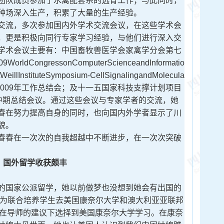
团队成员参加了水禽配套系的选育工作；与此同时，
种场深入生产，积累了大量的生产经验。
流，多次参加国内外学术交流会议，在这些学术会
，更是积极向同行专家学习经验，与他们进行深入交
学术会议主要有：中国畜牧兽医学会家禽学分会第七
ongressonComputerScienceandInformatio
InstituteSymposium-CellSignalingandMolecula
体系2009年工作总结会；及十一五国家科技支撑计划项目
”中期总结会议。通过这些会议与专家学者的交流，她
春在努力提高自身的同时，也向国内外学者显示了川
貌。
春在一次次的自我超越中不断进步，在一次次突破
外留学收获颇丰
国家公派留学，她以前做梦也没想到她会有出国的
作为联合培养学生去美国康奈尔大学和澳大利亚亚联邦
，在导师的建议下选择到美国康奈尔大学学习。在康奈