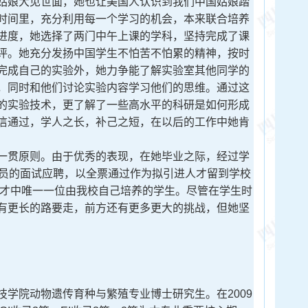
姑娘大见世面，她也让美国人认识到我们中国姑娘踏
时间里，充分利用每一个学习的机会，本来联合培养
进度，她选择了两门中午上课的学科，坚持完成了课
评。她充分发扬中国学生不怕苦不怕累的精神，按时
完成自己的实验外，她力争能了解实验室其他同学的
，同时和他们讨论实验内容学习他们的思维。通过这
的实验技术，更了解了一些高水平的科研是如何形成
信通过，学人之长，补己之短，在以后的工作中她肯
贯原则。由于优秀的表现，在她毕业之际，经过学
成员的面试应聘，以全票通过作为拟引进人才留到学校
人才中唯一一位由我校自己培养的学生。尽管在学生时
有更长的路要走，前方还有更多更大的挑战，但她坚
！
院动物遗传育种与繁殖专业博士研究生。在2009