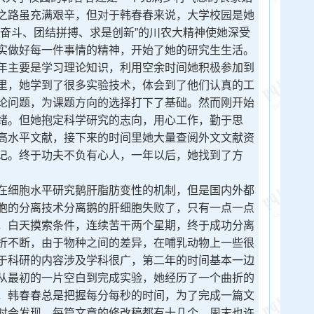
之路虽充满艰辛，但对于韩春春来说，大学校园是她
苦奋斗、团结拼搏、求是创新”的川农大精神使她深受
实做好每一件事情的精神，开始了她的研究生生活。
年主要是学习理论知识，利用空余时间她积极参加到
里，她学到了很多实验技术，体会到了他们认真的工
论问题，为课题方向的选择打下了基础。然而刚开始
绪。但她抱定科学研究的志向，用心工作，勤于思
高水平文献，接下来的时间里她大量查阅外文文献资
记。终于功夫不负有心人，一年以后，她找到了方
细胞水平研究鹅肝脂肪变性的机制，但是国内外都
胞的分离技术分离鹅的肝细胞失败了，只有一点一点
，白天摸索条件，连续苦干两个星期，终于成功分离
折不断，由于物种之间的差异，在哺乳动物上一些很
于科研的内容涉及学科很广，第二年的时间基本一边
从最初的一片空白到完成实验，她经历了一个曲折的
，韩春春总是把握每分每秒的时间，为了完成一篇文
时会发现，每篇文章的修改稿都有十几个。周末也许