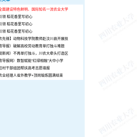
全面建设特色鲜明、国际知名一流农业大学
引领 稻花香里写初心
引领 稻花香里写初心
引领 稻花香里写初心
农先锋】动物科技学院教师赴汶川县开展技
育导报）破解高校劳动教育单打独斗难题
观新闻）不再单打独斗，川农大牵头打造区
育导报网）数智赋能“红绿相融”大中小学
驻村干部组团帮扶高考志愿填报
农业经理人省外教学+顶岗锻炼圆满结束