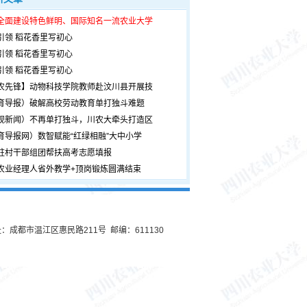
全面建设特色鲜明、国际知名一流农业大学
引领 稻花香里写初心
引领 稻花香里写初心
引领 稻花香里写初心
农先锋】动物科技学院教师赴汶川县开展技
育导报）破解高校劳动教育单打独斗难题
观新闻）不再单打独斗，川农大牵头打造区
育导报网）数智赋能“红绿相融”大中小学
驻村干部组团帮扶高考志愿填报
农业经理人省外教学+顶岗锻炼圆满结束
：成都市温江区惠民路211号 邮编：611130