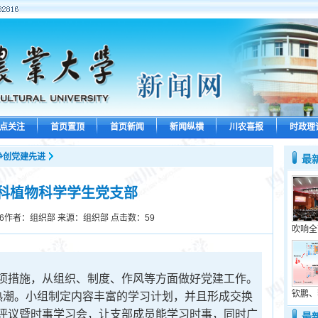
点关注
首页置顶
首页新闻
新闻纵横
川农喜报
时政理
争创党建先进
最
科植物科学学生党支部
6
作者：组织部 来源：组织部 点击数：
59
吹响全
项措施，从组织、制度、作风等方面做好党建工作。
钦鹏、
热潮。小组制定内容丰富的学习计划，并且形成交换
评议暨时事学习会，让支部成员能学习时事，同时广
最