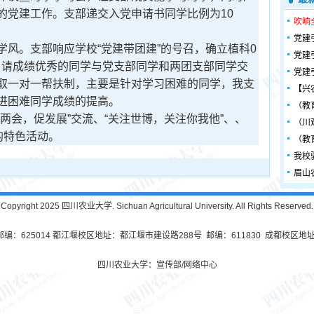
的党建工作。支部递交入党申请书同学比例为10
吹响
党建
风。支部响应学校“党建带团建”的号召，确立植科0
党建
对象，请成绩优秀的同学与党支部同学和两团支部同学交
党建
取一对一帮扶制，主要是针对学习困难的同学，我支
【兴
进困难同学成绩的提高。
（教
会，促发展”交流、“关注世博，关注你我他”、、
（川
的特色活动。
（教
我校
眉山
Copyright 2025 四川农业大学. Sichuan Agricultural University. All Rights Reserved.
625014 都江堰校区地址：都江堰市建设路288号 邮编：611830 成都校区地址
四川农业大学：宣传部/网络中心