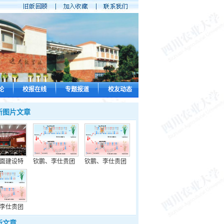
论
校报在线
专题报道
校友动态
新图片文章
面建设特
钦鹏、李仕贵团
钦鹏、李仕贵团
李仕贵团
新文章