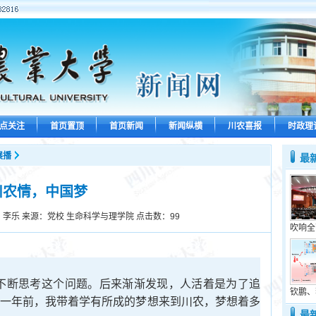
点关注
首页置顶
首页新闻
新闻纵横
川农喜报
时政理
展播
最
川农情，中国梦
：李乐 来源：党校 生命科学与理学院 点击数：
99
吹响全
断思考这个问题。后来渐渐发现，人活着是为了追
钦鹏、
。一年前，我带着学有所成的梦想来到川农，梦想着多
最