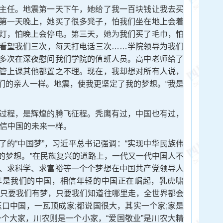
任。地震第一天下午，她给了我一百块钱让我去买
第一天晚上，她买了很多凳子，怕我们坐在地上会着
灯，怕晚上会停电。第三天，她为我们买了毛巾，怕
看望我们三次，每天打电话三次……学院领导为我们
多次在深夜慰问我们学院的值班人员。高中老师给了
管上课其他都置之不理。现在，我却想对所有人说，
们的亲人一样。地震，使我更坚定了我的梦想。“我是
程，是辉煌的腾飞征程。秃鹰有过，中国也有过，
相信中国的未来一样。
“中国梦”，习近平总书记强调：“实现中华民族伟
的梦想。”在民族复兴的道路上，一代又一代中国人不
、求科学、求富裕等一个个梦想在中国共产党领导人
年是我们的中国，相信年轻的中国正在崛起，乳虎啸
。只要我们有梦，只要我们知道往哪里走，全世界都会
玉口中国，一瓦顶成家;都说国很大，其实一个家;家是
一个大家，川农则是一个小家，“爱国敬业”是川农大精