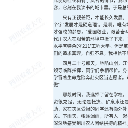
此便对桂花树有了莫名的情节，我想
容，它刻在我读书的城市里。于是总
只有正视差距，才能长久发展。在
个字“发展才是硬道理”。是啊，唯
才强校的梦想。“爱国敬业，艰苦奋
代川农人在艰苦的环境中挺了下来，
水平有特色的“211”工程大学。但
们的追求真理，自强不息。我相信不
四月二十号那天，地陷山崩，江河
领导临阵指挥，同学们争相帮忙。身
学冒着生命危险奔赴灾区当志愿者。
傲”!
那段时间，我选择了留在学校，亲
资很充足，无论是帐篷、矿泉水还
助，家在灾区受损的同学还有额外补
关。下雨天，帐篷漏雨，所有人一起
深深地感受到川农人团结拼搏的精神。