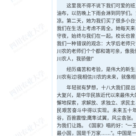
这里我不得不说下我们可爱的班主
油布，以防晚上下雨会淋到同学们。
凉。第二天，她为我们买了很多小台
我们在生活上考虑不周全。她每天来
守夜，始终与我们在一起。校长也曾
我们一种错误的观念：大学后老师只
川农的老师们个个都和蔼可亲，像我
川农人，我骄傲!”
经历痛苦和考验，是伟大的新生过
川农有过!我相信川农的未来，就像
年轻就有梦想，十八大我们提出了的
大复兴，是中华民族近代以来最伟大
懈地探索，求解放、求独立、求民主
民艰苦奋斗中得以实现。未来五十
谷，百兽震惶;鹰隼试翼，风尘翕张
为我们让路。《国家》唱的好：“一
最小国，国是千万家……”。中国是