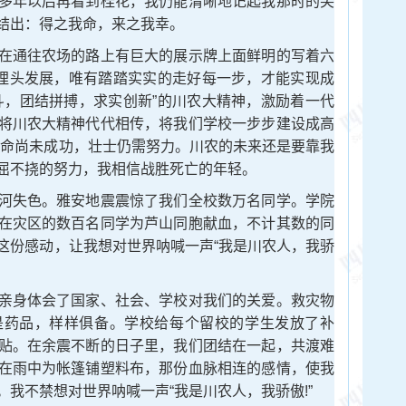
多年以后再看到桂花，我仍能清晰地记起我那时的笑
结出：得之我命，来之我幸。
通往农场的路上有巨大的展示牌上面鲜明的写着六
有埋头发展，唯有踏踏实实的走好每一步，才能实现成
斗，团结拼搏，求实创新”的川农大精神，激励着一代
将川农大精神代代相传，将我们学校一步步建设成高
是革命尚未成功，壮士仍需努力。川农的未来还是要靠我
屈不挠的努力，我相信战胜死亡的年轻。
失色。雅安地震震惊了我们全校数万名同学。学院
在灾区的数百名同学为芦山同胞献血，不计其数的同
这份感动，让我想对世界呐喊一声“我是川农人，我骄
身体会了国家、社会、学校对我们的关爱。救灾物
是药品，样样俱备。学校给每个留校的学生发放了补
贴。在余震不断的日子里，我们团结在一起，共渡难
在雨中为帐篷铺塑料布，那份血脉相连的感情，使我
我不禁想对世界呐喊一声“我是川农人，我骄傲!”