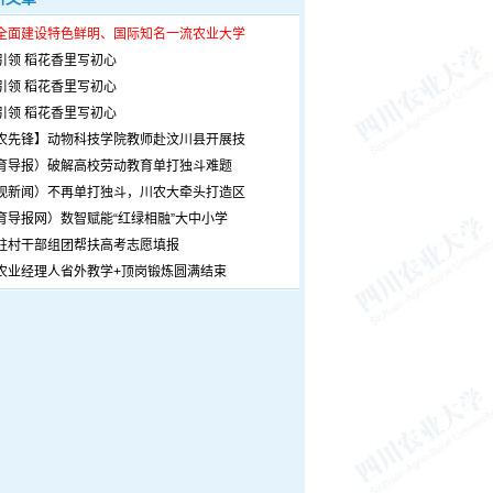
全面建设特色鲜明、国际知名一流农业大学
引领 稻花香里写初心
引领 稻花香里写初心
引领 稻花香里写初心
农先锋】动物科技学院教师赴汶川县开展技
育导报）破解高校劳动教育单打独斗难题
观新闻）不再单打独斗，川农大牵头打造区
育导报网）数智赋能“红绿相融”大中小学
驻村干部组团帮扶高考志愿填报
农业经理人省外教学+顶岗锻炼圆满结束