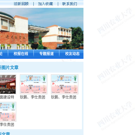
论
校报在线
专题报道
校友动态
新图片文章
面建设特
钦鹏、李仕贵团
钦鹏、李仕贵团
李仕贵团
新文章