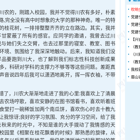
吹响
农的，刚踏入校园，我并不觉得川农有多好，朴素
党建
路,完全没有高中时想象的大学的那种神奇。唯一的特
党建
的桂花树，一排排整整齐齐的立在路边。其实，我并
党建
不甘蒙蔽了所有的感官。应同学的邀请，我曾去过川
【兴
我与她们失之交臂，也去过那里的寝室、教室、图书
（教
环境、氛围给了我深深地触动。后来，我知道我们没
（川
样品要跑到川大，也了解到我们标志性科技创新成果
（教
多，科研对学科的支撑力不够等等这些问题。差距真
我校
声音说四年后我可以潇洒地离开，挥一挥衣袖，不带
眉山
了，川农大渐渐地走进了我的心里:我喜欢上了清晨
去农场哼歌，喜欢安静的在图书馆看书，喜欢听着班
食堂打一碗稀饭加两个南瓜饼，喜欢伤心时去十教九
让我惊讶;良好的学习氛围、充分的学习空间，给了我
去秋来的时光中，不知是谁的大手拨动了我情感的天
校园里《相聚在桂花飘香的时候》那熟悉的旋律，从