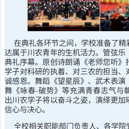
在典礼各环节之间，学校准备了精
达属于川农青年的生机活力。管弦乐
典礼序幕。原创诗朗诵《老师您听》
学子对科研的执着、对三农的担当、
诚感恩。舞蹈《望星辰》、武术表演
舞《咏春-破势》等充满青春志气与
出川农学子将以奋斗之姿，演绎更加
信心与决心。
全校相关职能部门负责人、各学院