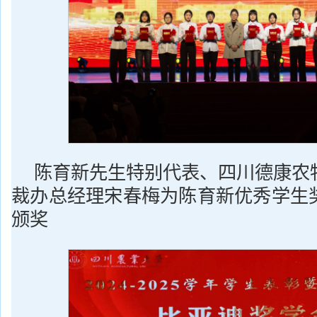
陈育新先生特别代表、四川德康农
裁办总经理宋春梅为陈育新优秀学生
颁奖