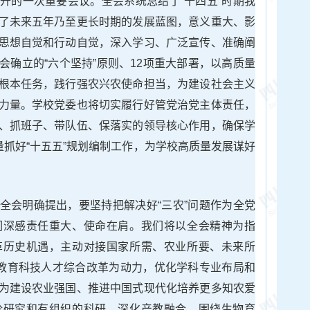
开的一次重要会议。全会系统总结了“十四五”时期我
了未来五年乃至更长时期的发展蓝图，意义重大、影
思想自觉和行动自觉，深入学习、广泛宣传、准确阐
会确立的“六个坚持”原则、12项重大部署，以高质量
根本任务，践行强农兴农使命担当，为建设社会主义
力量。学校党委也将切实履行好管党治党主体责任，
、抓班子、带队伍、保落实的领导核心作用，确保学
量抓好“十五五”规划编制工作，为学校高质量发展谋好
全会明确提出，要坚持把解决好“三农”问题作为全党
们深感责任重大、使命在肩。我们将以全会精神为指
革历史机遇，主动对接国家所需、农业所要、未来所
化教育科技人才综合改革为动力，优化学科专业布局和
为建设农业强国、推进中国式现代化培养更多知农爱
论研究和有组织的科研，深化产教融合，围绕生物育