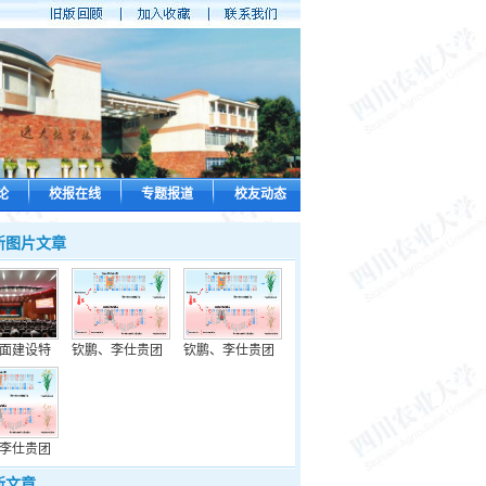
论
校报在线
专题报道
校友动态
新图片文章
面建设特
钦鹏、李仕贵团
钦鹏、李仕贵团
李仕贵团
新文章