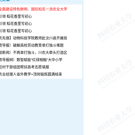
全面建设特色鲜明、国际知名一流农业大学
引领 稻花香里写初心
引领 稻花香里写初心
引领 稻花香里写初心
农先锋】动物科技学院教师赴汶川县开展技
育导报）破解高校劳动教育单打独斗难题
观新闻）不再单打独斗，川农大牵头打造区
育导报网）数智赋能“红绿相融”大中小学
驻村干部组团帮扶高考志愿填报
农业经理人省外教学+顶岗锻炼圆满结束