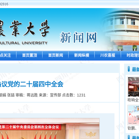
点关注
首页置顶
首页新闻
新闻纵横
川农喜报
时政理
最
热议党的二十届四中全会
丽娟 张喆 审稿：蒋远胜 来源：宣传部 点击数：
1231
吹响全
钦鹏、
最