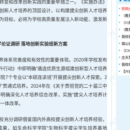
转变和改革创新实践的重要举措之一。《实施办法》
吹响
创新人才培养的顶层设计，以构建拔尖创新人才培养
（教
为目标，必将为学校高质量发展注入新动能、激发新
（川
（教
我校
学论证调研 落地创新实验班新方案
眉山
（Chin
庄天
养体系完善度和有效性的重要体现。2020年学校发布
我校
升行动》中即明确“遴选优质生源组建创新型人才培养
【兴
个学院7个专业以“本硕连读班”开展拔尖创新人才探索。2
-博”贯通式培养。2024年在《关于贯彻党的二十届三中
明确深化人才培养综合改革，实施“拔尖人才培养计
制一体改革。
校充分调研借鉴国内外高校拔尖创新人才培养经验，
成果，如生命科学学院“生物科学拔尖学生培养基地