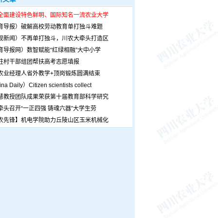
全面建设特色鲜明、国际知名一流农业大学
育导报）破解高校劳动教育单打独斗难题
观新闻）不再单打独斗，川农大牵头打造区
育导报网）数智赋能“红绿相融”大中小学
驻村干部组团帮扶高考志愿填报
农业经理人省外教学+顶岗锻炼圆满结束
a Daily）Citizen scientists collect
慧教授团队成果荣获第十届教育部科学研究
牵头召开“一正四强 铸魂六器”大学生劳
农先锋】机电学院助力丘陵山区玉米机械化