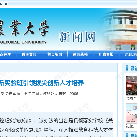
点关注
首页置顶
首页新闻
新闻纵横
川农喜报
时政理
最
新实验班引领拔尖创新人才培养
刘韵雅 审稿：李伟 来源：教务处 点击数：
2096
吹响全
验班实施办法》，该办法的出台是贯彻落实学校《关
钦鹏、
步深化改革的意见》精神，深入推进教育科技人才体
最