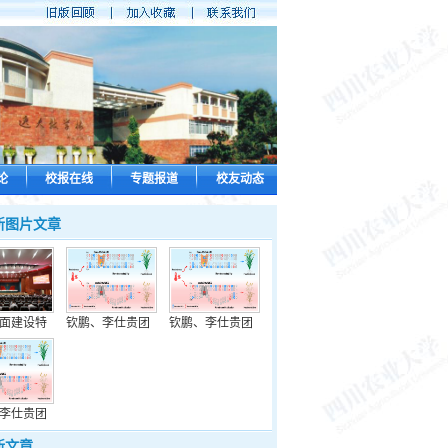
论
校报在线
专题报道
校友动态
新图片文章
面建设特
钦鹏、李仕贵团
钦鹏、李仕贵团
李仕贵团
新文章