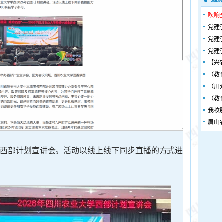
吹响
党建
党建
党建
【兴
（教
（川
（教
我校
眉山
6年西部计划宣讲会。活动以线上线下同步直播的方式进