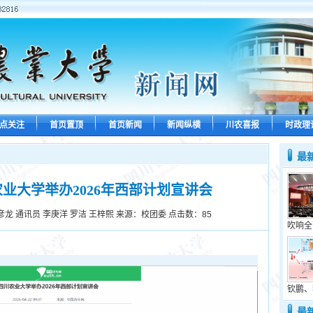
点关注
首页置顶
首页新闻
新闻纵横
川农喜报
时政理
最
业大学举办2026年西部计划宣讲会
彦龙 通讯员 李庚洋 罗洁 王梓熙 来源：校团委 点击数：
85
吹响全
钦鹏、
最