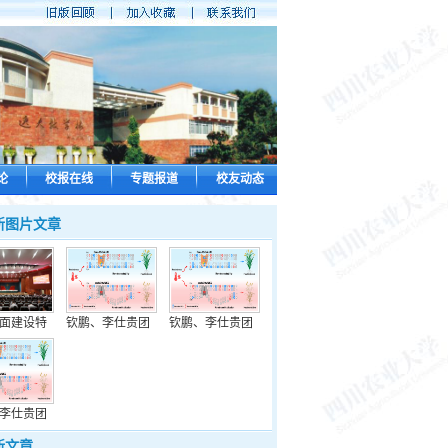
论
校报在线
专题报道
校友动态
新图片文章
面建设特
钦鹏、李仕贵团
钦鹏、李仕贵团
李仕贵团
新文章