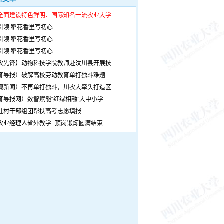
全面建设特色鲜明、国际知名一流农业大学
引领 稻花香里写初心
引领 稻花香里写初心
引领 稻花香里写初心
农先锋】动物科技学院教师赴汶川县开展技
育导报）破解高校劳动教育单打独斗难题
观新闻）不再单打独斗，川农大牵头打造区
育导报网）数智赋能“红绿相融”大中小学
驻村干部组团帮扶高考志愿填报
农业经理人省外教学+顶岗锻炼圆满结束