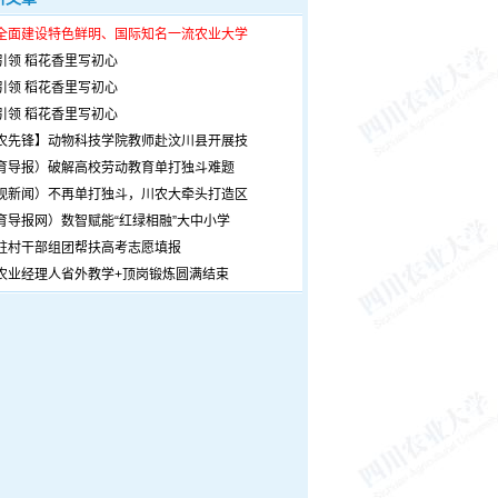
全面建设特色鲜明、国际知名一流农业大学
引领 稻花香里写初心
引领 稻花香里写初心
引领 稻花香里写初心
农先锋】动物科技学院教师赴汶川县开展技
育导报）破解高校劳动教育单打独斗难题
观新闻）不再单打独斗，川农大牵头打造区
育导报网）数智赋能“红绿相融”大中小学
驻村干部组团帮扶高考志愿填报
农业经理人省外教学+顶岗锻炼圆满结束