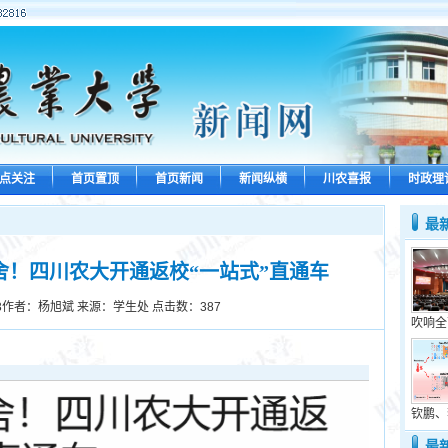
点关注
首页置顶
首页新闻
新闻纵横
川农喜报
时政理
最
舍！四川农大开通返校“一站式”直通车
3
作者：杨旭斌 来源：学生处 点击数：
387
吹响全
钦鹏、
最