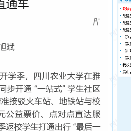
吹响
党建
党建
党建
【兴
（教
（川
（教
我校
眉山