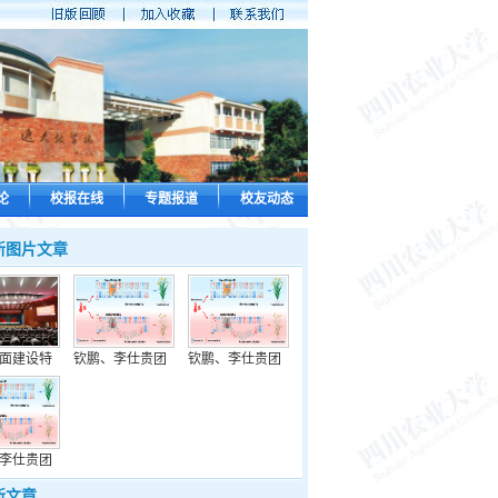
论
校报在线
专题报道
校友动态
新图片文章
面建设特
钦鹏、李仕贵团
钦鹏、李仕贵团
李仕贵团
新文章