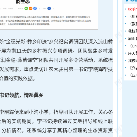
吹响
（川
（教
我校
眉山
院“金穗光影·彝乡印迹”乡兴纪实调研团队深入凉山彝
（Chin
展为期11天的乡村振兴专项调研。团队聚焦乡村发
庄天
红润金穗·彝苗课堂”团队共同开展冬令营活动，系统梳
我校
【兴
发展需求，重点走访川农大驻村第一书记李晓辉帮扶
（四
价值的实践依据。
书记领航，情系彝乡
李晓辉便来到小沟小学，指导团队开展工作，关心冬
此后的实践期间，李书记持续通过实地指导和线上联
、分析情况，还系统分享了其精心整理的生态资源资