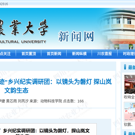
点关注
首页置顶
首页新闻
新闻纵横
川农喜报
时政理
最
迹”乡兴纪实调研团：以镜头为磐灯 探山岚
文韵生态
吹响全
婕 黄芯雨 刘芮汐 来源：动物科技学院 点击数：
166
钦鹏、
最