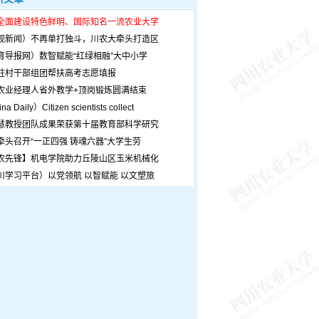
全面建设特色鲜明、国际知名一流农业大学
观新闻）不再单打独斗，川农大牵头打造区
育导报网）数智赋能“红绿相融”大中小学
驻村干部组团帮扶高考志愿填报
农业经理人省外教学+顶岗锻炼圆满结束
a Daily）Citizen scientists collect
慧教授团队成果荣获第十届教育部科学研究
牵头召开“一正四强 铸魂六器”大学生劳
农先锋】机电学院助力丘陵山区玉米机械化
川学习平台）以党领航 以智赋能 以文塑旅