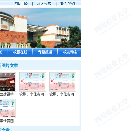
论
校报在线
专题报道
校友动态
新图片文章
面建设特
钦鹏、李仕贵团
钦鹏、李仕贵团
李仕贵团
新文章