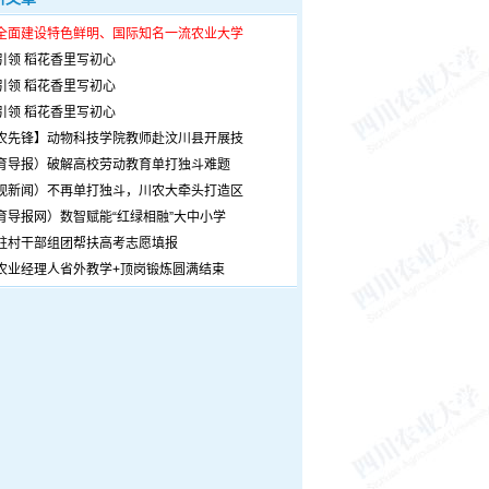
全面建设特色鲜明、国际知名一流农业大学
引领 稻花香里写初心
引领 稻花香里写初心
引领 稻花香里写初心
农先锋】动物科技学院教师赴汶川县开展技
育导报）破解高校劳动教育单打独斗难题
观新闻）不再单打独斗，川农大牵头打造区
育导报网）数智赋能“红绿相融”大中小学
驻村干部组团帮扶高考志愿填报
农业经理人省外教学+顶岗锻炼圆满结束