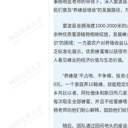
事杨明显老师的带领下，深入雷波县
民们普及“养蜂促增收”的发展路径，
雷波县坐拥海拔1000-2000
余种优质蜜源植物相继绽放，发展蜂
识”的困境：一方面农户对养殖收益
乏标准化展示，优质蜂蜜难以获得市
人看见蜂业的经济价值与生态价值。
“养蜂是‘不占地、不争粮、投资小
0元，一个家庭养10箱蜂，就能稳
乡共比以者、阿杜俄体和斯日所几家
每次取走全部蜂蜜，并且不给蜜蜂喂
杨老师向他们耐心解释，鼓励他们给
随后，团队通过田间地头的座谈