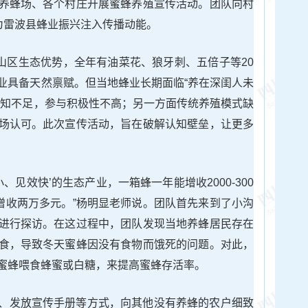
养蜂场、各个村庄开展蜜蜂养殖宣传活动。团队向村
为雷波县蜂业振兴注入传播动能。
米的山区生态优势，全年有油菜花、狼牙刺、五倍子等20
业具备天然禀赋。但当地蜂业长期面临“养在深闺人未
认知不足，参与积极性不高；另一方面传统养殖模式缺
场认可。此次宣传活动，旨在破解认知壁垒，让更多
、见效快’的生态产业，一箱蜂一年能增收2000-300
定增收两万多元。”杨明显老师说。团队首先来到了小沟
进行探访。在这过程中，团队发现当地养蜂居民存在
食，导致冬天蜜蜂因没有食物而饿死的问题。对此，
蜜蜂喂食蜂蜜或白糖，来提高蜜蜂存活率。
、发放宣传手册等方式，向其他没有养蜂的农户细致