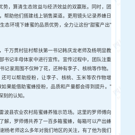
的优势，算清生态效益与经济效益的双赢账。同时，团
，帮助他们搭建线上销售渠道。更用镜头记录养蜂日
生态环境下蜂蜜的品质优势，全力让这份“甜蜜产出”
，千万贯村驻村帮扶第一书记韩庆龙老师及杨明显教
部书记丰母体家中进行宣传。宣传过程中，团队注重
母体书记家周围不仅种了花，还种有李子、核桃等作物。
，还可以帮助授粉，让李子、核桃、玉米等农作物增
椒如果能借助蜜蜂授粉，品质和产量都会得到提升。”
深刻的认知。
雷波县农业农村局蜜蜂养殖示范场。这里的罗师傅向
了解，罗师傅共养了一百多箱蜜蜂，每箱可以产出蜂
感谢杨老师这么多年对我们地区的关注，有了他为我们