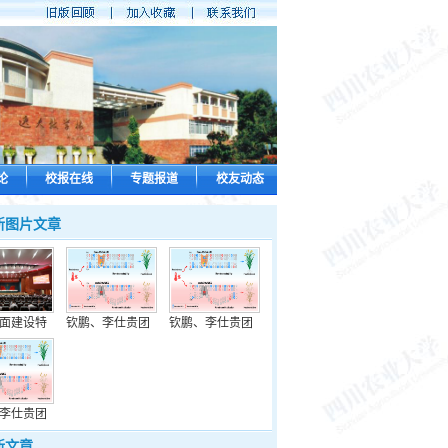
论
校报在线
专题报道
校友动态
新图片文章
面建设特
钦鹏、李仕贵团
钦鹏、李仕贵团
李仕贵团
新文章