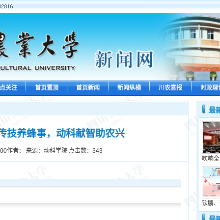
点关注
首页置顶
首页新闻
新闻纵横
川农喜报
时政理
最
传技养蜂事，动科献智助农兴
:00
作者： 来源：动科学院 点击数：
343
吹响全
钦鹏、
最