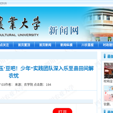
点关注
首页置顶
首页新闻
新闻纵横
川农喜报
时政理
最
玉’豆吧！少年”实践团队深入乐至县田间解
农忧
吹响全
7:03
作者： 来源：农学院 点击数：
194
钦鹏、
最