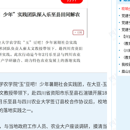
吹响
党建
党建
党建
【兴
（教
（川
（教
我校
眉山
大学农学院“玉”豆吧！少年暑期社会实践团，在大豆-玉
文教授带领下，赴四川省资阳市乐至县石湍镇开展18
月乐至县与四川农业大学签订县校合作协议后，校地
的落地实践之一。
，与当地政府工作人员、农业大户座谈调研，摸清当