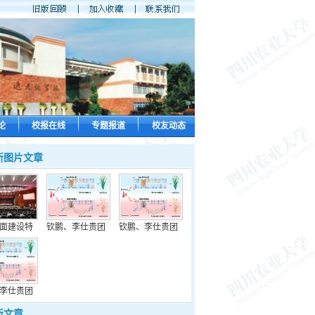
论
校报在线
专题报道
校友动态
新图片文章
面建设特
钦鹏、李仕贵团
钦鹏、李仕贵团
李仕贵团
新文章