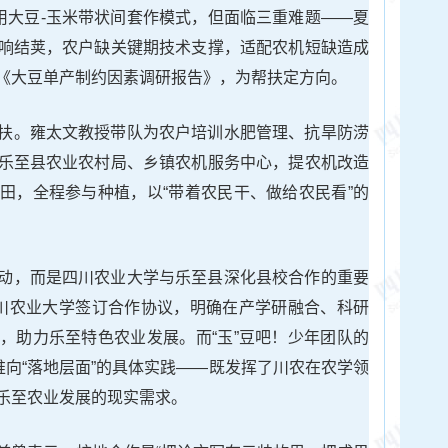
采用大豆-玉米带状间套作模式，但面临三重难题——夏
响结荚，农户缺关键期技术支撑，适配农机短缺造成
《大豆单产制约因素调研报告》，为帮扶定方向。
扶。雍太文教授带队为农户培训水肥管理、抗旱防涝
乐至县农业农村局、乡镇农机服务中心，提农机改造
田，全程参与种植，以“带着农民干、做给农民看”的
动，而是四川农业大学与乐至县深化县校合作的重要
川农业大学签订合作协议，明确在产学研融合、科研
，助力乐至特色农业发展。而“玉”豆吧！少年团队的
推向“落地层面”的具体实践——既发挥了川农在农学领
乐至农业发展的现实需求。