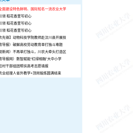
全面建设特色鲜明、国际知名一流农业大学
引领 稻花香里写初心
引领 稻花香里写初心
引领 稻花香里写初心
农先锋】动物科技学院教师赴汶川县开展技
育导报）破解高校劳动教育单打独斗难题
观新闻）不再单打独斗，川农大牵头打造区
育导报网）数智赋能“红绿相融”大中小学
驻村干部组团帮扶高考志愿填报
农业经理人省外教学+顶岗锻炼圆满结束