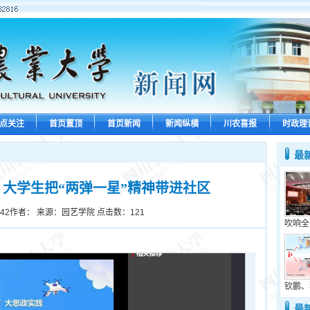
点关注
首页置顶
首页新闻
新闻纵横
川农喜报
时政理
最
大学生把“两弹一星”精神带进社区
:42
作者： 来源：园艺学院 点击数：
121
吹响全
钦鹏、
最