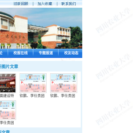
论
校报在线
专题报道
校友动态
新图片文章
面建设特
钦鹏、李仕贵团
钦鹏、李仕贵团
李仕贵团
新文章