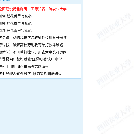
全面建设特色鲜明、国际知名一流农业大学
引领 稻花香里写初心
引领 稻花香里写初心
引领 稻花香里写初心
农先锋】动物科技学院教师赴汶川县开展技
育导报）破解高校劳动教育单打独斗难题
观新闻）不再单打独斗，川农大牵头打造区
育导报网）数智赋能“红绿相融”大中小学
驻村干部组团帮扶高考志愿填报
农业经理人省外教学+顶岗锻炼圆满结束