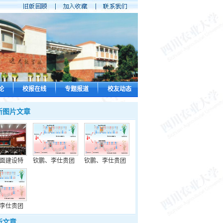
论
校报在线
专题报道
校友动态
新图片文章
面建设特
钦鹏、李仕贵团
钦鹏、李仕贵团
李仕贵团
新文章