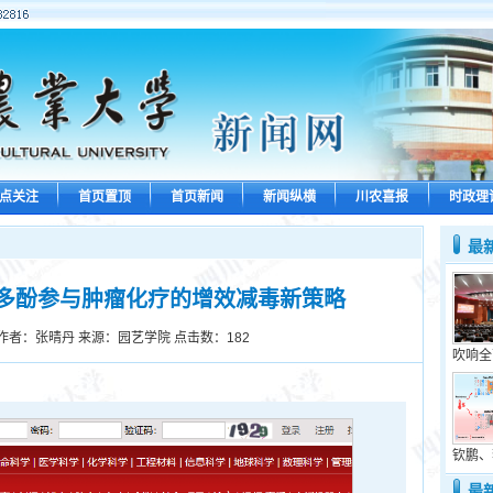
点关注
首页置顶
首页新闻
新闻纵横
川农喜报
时政理
最
多酚参与肿瘤化疗的增效减毒新策略
作者：张晴丹 来源：园艺学院 点击数：
182
吹响全
钦鹏、
最