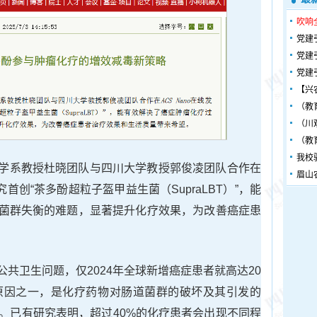
吹响
党建
党建
党建
【兴
（教
（川
（教
我校
学系教授杜晓团队与四川大学教授郭俊凌团队合作在
眉山
首创“茶多酚超粒子盔甲益生菌（SupraLBT）”，能
菌群失衡的难题，显著提升化疗效果，为改善癌症患
共卫生问题，仅2024年全球新增癌症患者就高达20
原因之一，是化疗药物对肠道菌群的破坏及其引发的
失衡。已有研究表明，超过40%的化疗患者会出现不同程